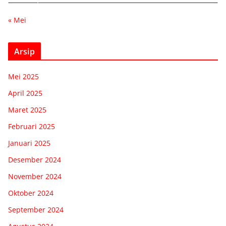
« Mei
Arsip
Mei 2025
April 2025
Maret 2025
Februari 2025
Januari 2025
Desember 2024
November 2024
Oktober 2024
September 2024