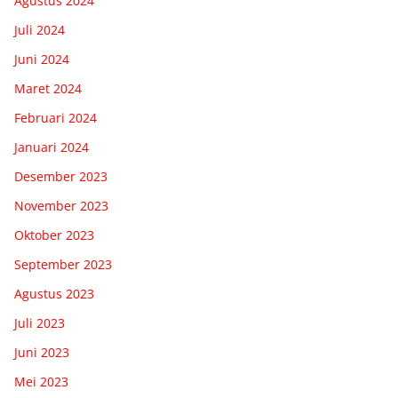
Agustus 2024
Juli 2024
Juni 2024
Maret 2024
Februari 2024
Januari 2024
Desember 2023
November 2023
Oktober 2023
September 2023
Agustus 2023
Juli 2023
Juni 2023
Mei 2023