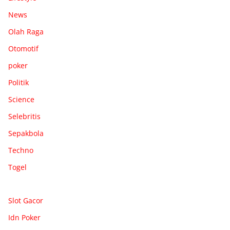
News
Olah Raga
Otomotif
poker
Politik
Science
Selebritis
Sepakbola
Techno
Togel
Slot Gacor
Idn Poker