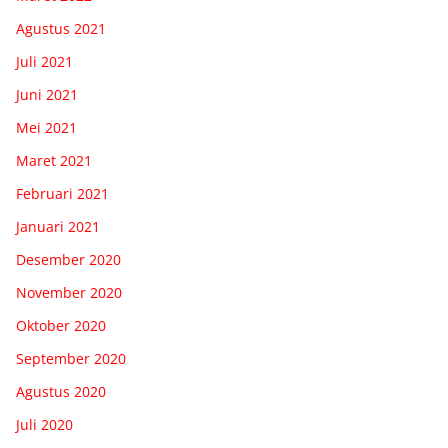
Agustus 2021
Juli 2021
Juni 2021
Mei 2021
Maret 2021
Februari 2021
Januari 2021
Desember 2020
November 2020
Oktober 2020
September 2020
Agustus 2020
Juli 2020