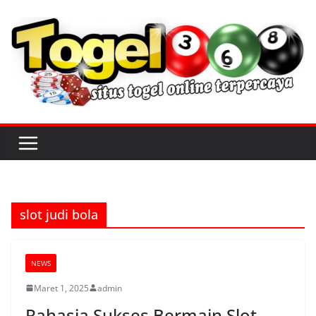
S
k
i
p
t
o
c
o
n
t
e
slot judi bola
n
t
NEWS
Maret 1, 2025
admin
Rahasia Sukses Bermain Slot