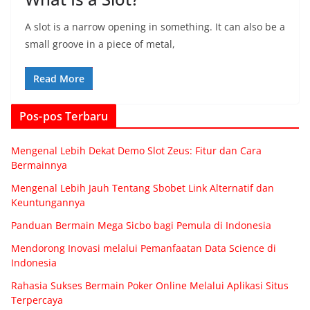
A slot is a narrow opening in something. It can also be a
small groove in a piece of metal,
Read More
Pos-pos Terbaru
Mengenal Lebih Dekat Demo Slot Zeus: Fitur dan Cara
Bermainnya
Mengenal Lebih Jauh Tentang Sbobet Link Alternatif dan
Keuntungannya
Panduan Bermain Mega Sicbo bagi Pemula di Indonesia
Mendorong Inovasi melalui Pemanfaatan Data Science di
Indonesia
Rahasia Sukses Bermain Poker Online Melalui Aplikasi Situs
Terpercaya