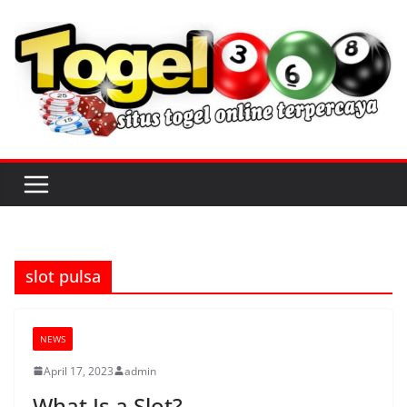
S
k
i
p
t
o
c
o
n
t
e
slot pulsa
n
t
NEWS
April 17, 2023
admin
What Is a Slot?