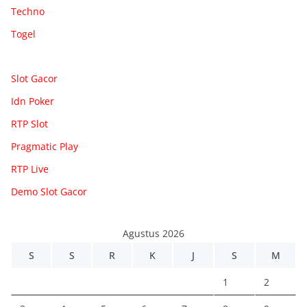
Techno
Togel
Slot Gacor
Idn Poker
RTP Slot
Pragmatic Play
RTP Live
Demo Slot Gacor
Agustus 2026
S
S
R
K
J
S
M
1
2