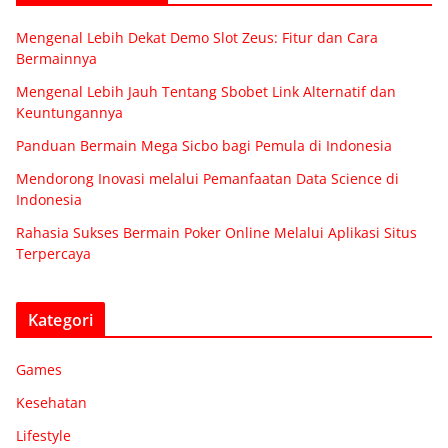
Mengenal Lebih Dekat Demo Slot Zeus: Fitur dan Cara
Bermainnya
Mengenal Lebih Jauh Tentang Sbobet Link Alternatif dan
Keuntungannya
Panduan Bermain Mega Sicbo bagi Pemula di Indonesia
Mendorong Inovasi melalui Pemanfaatan Data Science di
Indonesia
Rahasia Sukses Bermain Poker Online Melalui Aplikasi Situs
Terpercaya
Kategori
Games
Kesehatan
Lifestyle