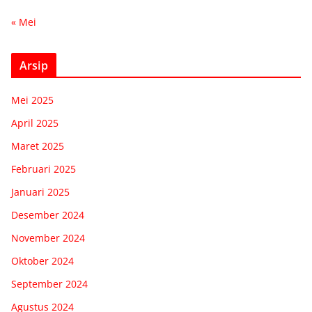
« Mei
Arsip
Mei 2025
April 2025
Maret 2025
Februari 2025
Januari 2025
Desember 2024
November 2024
Oktober 2024
September 2024
Agustus 2024