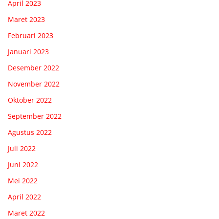
April 2023
Maret 2023
Februari 2023
Januari 2023
Desember 2022
November 2022
Oktober 2022
September 2022
Agustus 2022
Juli 2022
Juni 2022
Mei 2022
April 2022
Maret 2022