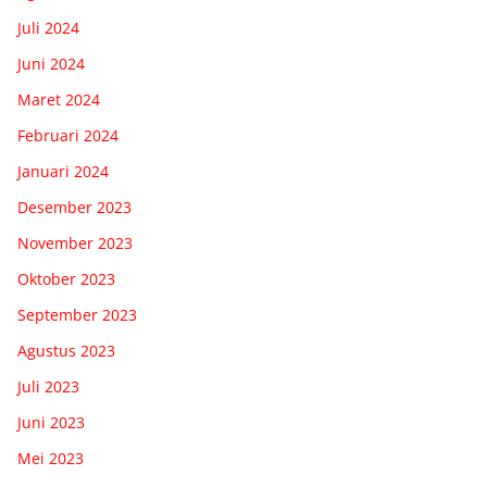
Juli 2024
Juni 2024
Maret 2024
Februari 2024
Januari 2024
Desember 2023
November 2023
Oktober 2023
September 2023
Agustus 2023
Juli 2023
Juni 2023
Mei 2023