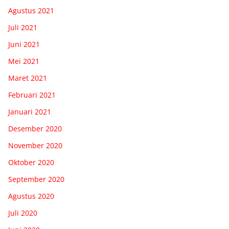
Agustus 2021
Juli 2021
Juni 2021
Mei 2021
Maret 2021
Februari 2021
Januari 2021
Desember 2020
November 2020
Oktober 2020
September 2020
Agustus 2020
Juli 2020