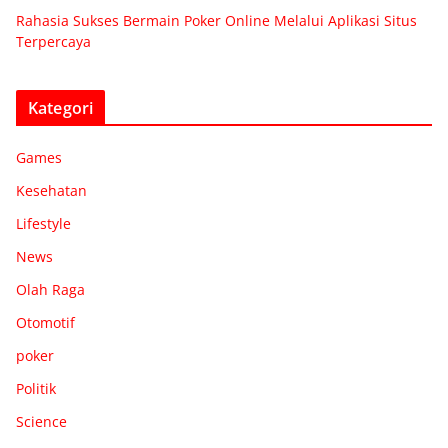
Rahasia Sukses Bermain Poker Online Melalui Aplikasi Situs
Terpercaya
Kategori
Games
Kesehatan
Lifestyle
News
Olah Raga
Otomotif
poker
Politik
Science