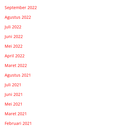
September 2022
Agustus 2022
Juli 2022
Juni 2022
Mei 2022
April 2022
Maret 2022
Agustus 2021
Juli 2021
Juni 2021
Mei 2021
Maret 2021
Februari 2021