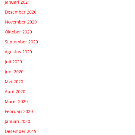
Januari 2021
Desember 2020
November 2020
Oktober 2020
September 2020
Agustus 2020
Juli 2020
Juni 2020
Mei 2020
April 2020
Maret 2020
Februari 2020
Januari 2020
Desember 2019