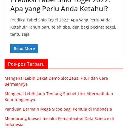
Apa yang Perlu Anda Ketahui?
Prediksi Tabel Shio Togel 2022: Apa yang Perlu Anda
Ketahui? Tahun baru telah tiba, dan bagi pecinta togel,
tentu saja
Read More
Pos-pos Terbaru
Mengenal Lebih Dekat Demo Slot Zeus: Fitur dan Cara
Bermainnya
Mengenal Lebih Jauh Tentang Sbobet Link Alternatif dan
Keuntungannya
Panduan Bermain Mega Sicbo bagi Pemula di Indonesia
Mendorong Inovasi melalui Pemanfaatan Data Science di
Indonesia