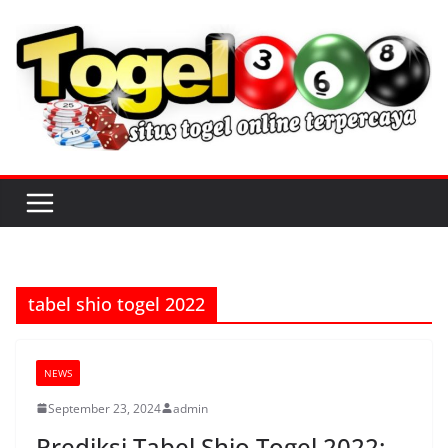
S
k
i
p
t
o
c
o
n
t
e
tabel shio togel 2022
n
t
NEWS
September 23, 2024
admin
Prediksi Tabel Shio Togel 2022: