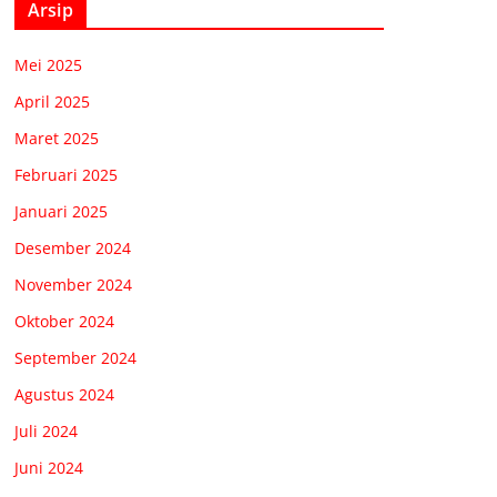
Arsip
Mei 2025
April 2025
Maret 2025
Februari 2025
Januari 2025
Desember 2024
November 2024
Oktober 2024
September 2024
Agustus 2024
Juli 2024
Juni 2024