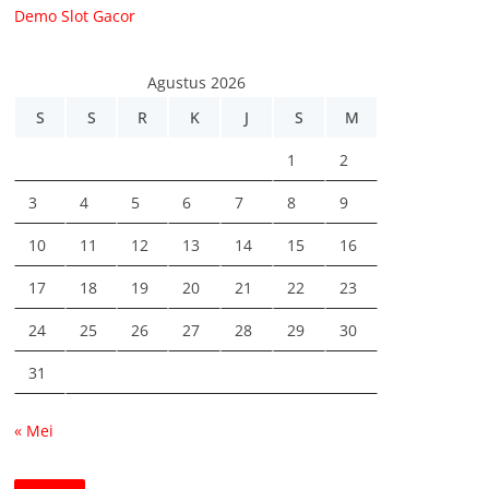
Demo Slot Gacor
Agustus 2026
S
S
R
K
J
S
M
1
2
3
4
5
6
7
8
9
10
11
12
13
14
15
16
17
18
19
20
21
22
23
24
25
26
27
28
29
30
31
« Mei