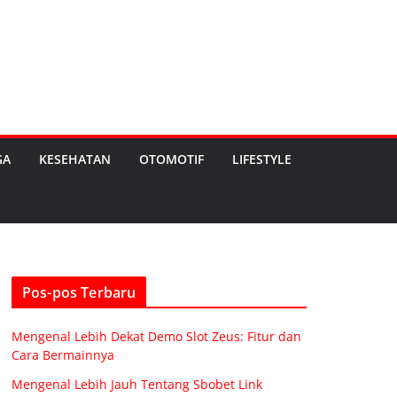
GA
KESEHATAN
OTOMOTIF
LIFESTYLE
Pos-pos Terbaru
Mengenal Lebih Dekat Demo Slot Zeus: Fitur dan
Cara Bermainnya
Mengenal Lebih Jauh Tentang Sbobet Link