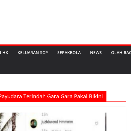
N HK
KELUARAN SGP
SEPAKBOLA
NEWS
OLAH RA
ayudara Terindah Gara Gara Pakai Bikini