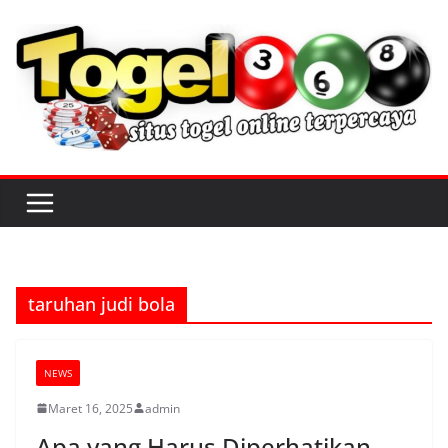
S
k
i
p
t
o
c
o
n
t
e
taruhan judi bola
n
t
NEWS
Maret 16, 2025
admin
Apa yang Harus Diperhatikan