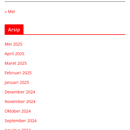
« Mei
Arsip
Mei 2025
April 2025
Maret 2025
Februari 2025
Januari 2025
Desember 2024
November 2024
Oktober 2024
September 2024