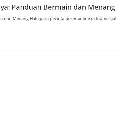
caya: Panduan Bermain dan Menang
n dan Menang Halo para pecinta poker online di Indonesia!