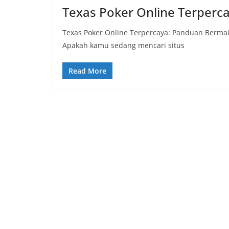
Texas Poker Online Terper
Texas Poker Online Terpercaya: Panduan Bermai
Apakah kamu sedang mencari situs
Read More