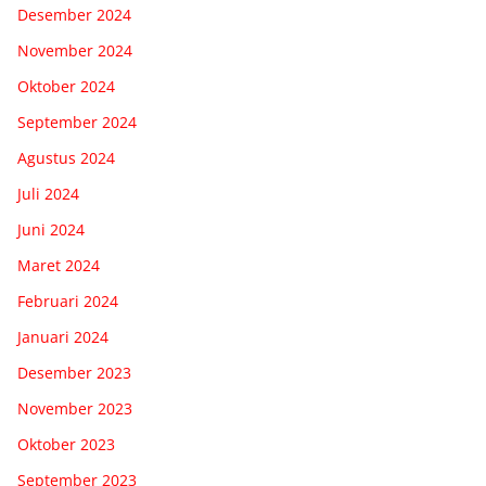
Desember 2024
November 2024
Oktober 2024
September 2024
Agustus 2024
Juli 2024
Juni 2024
Maret 2024
Februari 2024
Januari 2024
Desember 2023
November 2023
Oktober 2023
September 2023