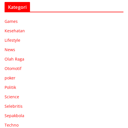
Kategori
Games
Kesehatan
Lifestyle
News
Olah Raga
Otomotif
poker
Politik
Science
Selebritis
Sepakbola
Techno