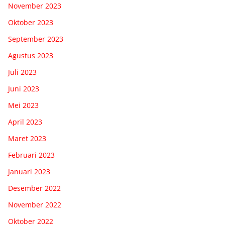
November 2023
Oktober 2023
September 2023
Agustus 2023
Juli 2023
Juni 2023
Mei 2023
April 2023
Maret 2023
Februari 2023
Januari 2023
Desember 2022
November 2022
Oktober 2022