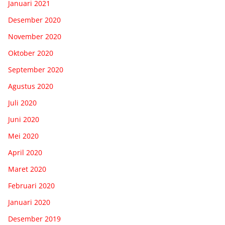
Januari 2021
Desember 2020
November 2020
Oktober 2020
September 2020
Agustus 2020
Juli 2020
Juni 2020
Mei 2020
April 2020
Maret 2020
Februari 2020
Januari 2020
Desember 2019