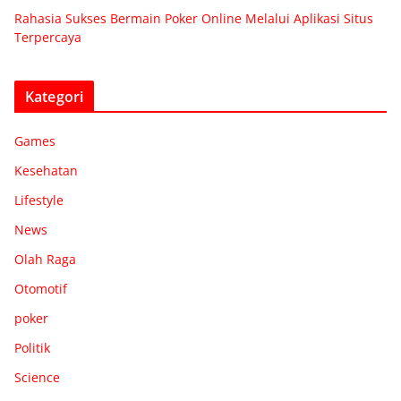
Rahasia Sukses Bermain Poker Online Melalui Aplikasi Situs
Terpercaya
Kategori
Games
Kesehatan
Lifestyle
News
Olah Raga
Otomotif
poker
Politik
Science