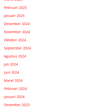
Februari 2025
Januari 2025
Desember 2024
November 2024
Oktober 2024
September 2024
Agustus 2024
Juli 2024
Juni 2024
Maret 2024
Februari 2024
Januari 2024
Desember 2023