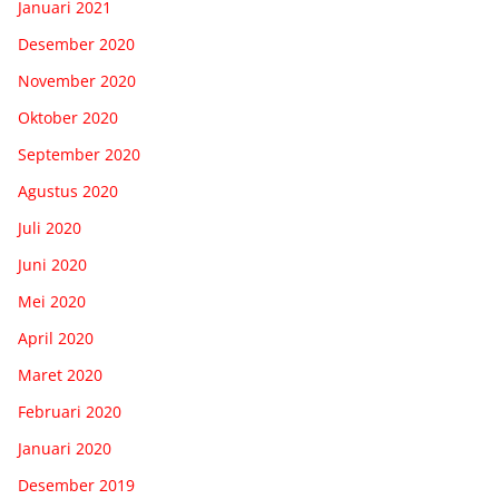
Januari 2021
Desember 2020
November 2020
Oktober 2020
September 2020
Agustus 2020
Juli 2020
Juni 2020
Mei 2020
April 2020
Maret 2020
Februari 2020
Januari 2020
Desember 2019