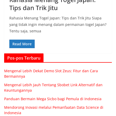
Tips dan Trik Jitu
Rahasia Menang Togel Japan: Tips dan Trik Jitu Siapa
yang tidak ingin menang dalam permainan togel Japan?
Tentu saja, semua
Read More
Pos-pos Terbaru
Mengenal Lebih Dekat Demo Slot Zeus: Fitur dan Cara
Bermainnya
Mengenal Lebih Jauh Tentang Sbobet Link Alternatif dan
Keuntungannya
Panduan Bermain Mega Sicbo bagi Pemula di Indonesia
Mendorong Inovasi melalui Pemanfaatan Data Science di
Indonesia