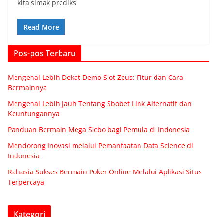
kita simak prediksi
Read More
Pos-pos Terbaru
Mengenal Lebih Dekat Demo Slot Zeus: Fitur dan Cara
Bermainnya
Mengenal Lebih Jauh Tentang Sbobet Link Alternatif dan
Keuntungannya
Panduan Bermain Mega Sicbo bagi Pemula di Indonesia
Mendorong Inovasi melalui Pemanfaatan Data Science di
Indonesia
Rahasia Sukses Bermain Poker Online Melalui Aplikasi Situs
Terpercaya
Kategori