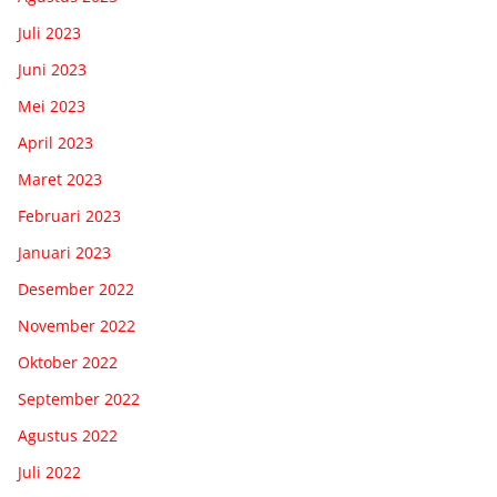
Juli 2023
Juni 2023
Mei 2023
April 2023
Maret 2023
Februari 2023
Januari 2023
Desember 2022
November 2022
Oktober 2022
September 2022
Agustus 2022
Juli 2022