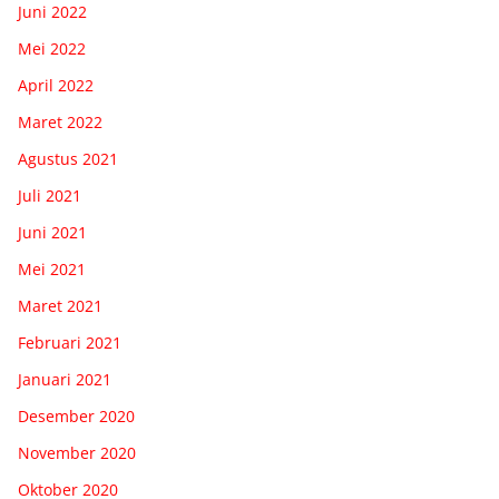
Juni 2022
Mei 2022
April 2022
Maret 2022
Agustus 2021
Juli 2021
Juni 2021
Mei 2021
Maret 2021
Februari 2021
Januari 2021
Desember 2020
November 2020
Oktober 2020