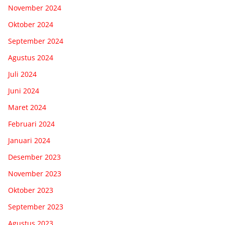
November 2024
Oktober 2024
September 2024
Agustus 2024
Juli 2024
Juni 2024
Maret 2024
Februari 2024
Januari 2024
Desember 2023
November 2023
Oktober 2023
September 2023
Agustus 2023