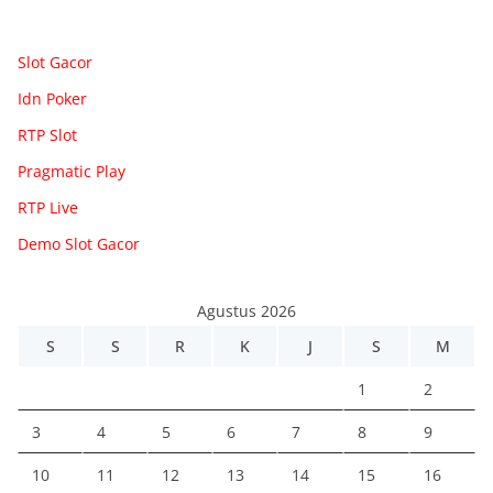
Slot Gacor
Idn Poker
RTP Slot
Pragmatic Play
RTP Live
Demo Slot Gacor
Agustus 2026
S
S
R
K
J
S
M
1
2
3
4
5
6
7
8
9
10
11
12
13
14
15
16