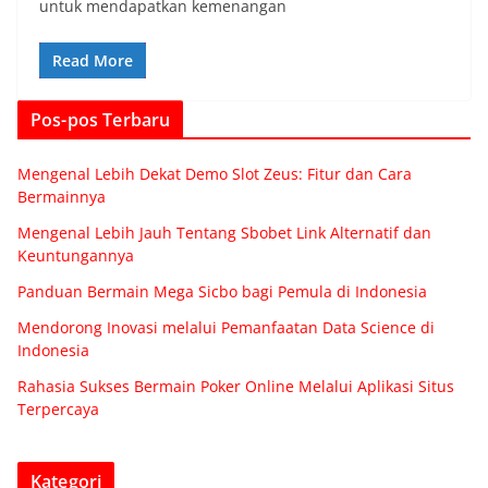
untuk mendapatkan kemenangan
Read More
Pos-pos Terbaru
Mengenal Lebih Dekat Demo Slot Zeus: Fitur dan Cara
Bermainnya
Mengenal Lebih Jauh Tentang Sbobet Link Alternatif dan
Keuntungannya
Panduan Bermain Mega Sicbo bagi Pemula di Indonesia
Mendorong Inovasi melalui Pemanfaatan Data Science di
Indonesia
Rahasia Sukses Bermain Poker Online Melalui Aplikasi Situs
Terpercaya
Kategori