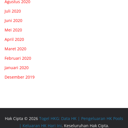
Agustus 2020
Juli 2020
Juni 2020
Mei 2020
April 2020
Maret 2020
Februari 2020
Januari 2020
Desember 2019
Hak Cipta © 2026
Togel HKG: Data HK | Pengeluaran HK Pools
| Keluaran HK Hari Ini
. Keseluruhan Hak Cipta.