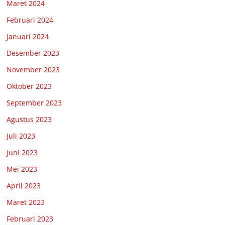
Maret 2024
Februari 2024
Januari 2024
Desember 2023
November 2023
Oktober 2023
September 2023
Agustus 2023
Juli 2023
Juni 2023
Mei 2023
April 2023
Maret 2023
Februari 2023