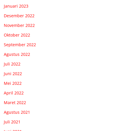
Januari 2023
Desember 2022
November 2022
Oktober 2022
September 2022
Agustus 2022
Juli 2022
Juni 2022
Mei 2022
April 2022
Maret 2022
Agustus 2021
Juli 2021