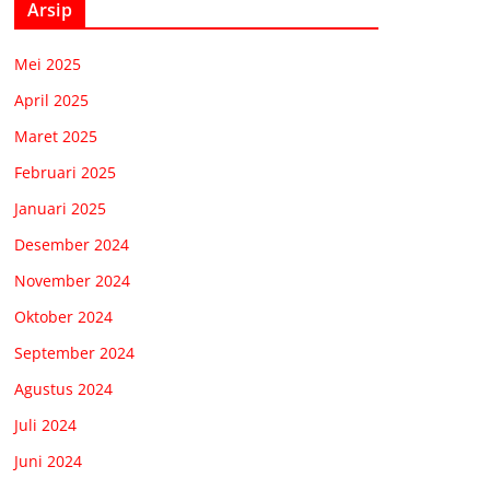
Arsip
Mei 2025
April 2025
Maret 2025
Februari 2025
Januari 2025
Desember 2024
November 2024
Oktober 2024
September 2024
Agustus 2024
Juli 2024
Juni 2024