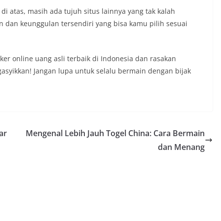
k di atas, masih ada tujuh situs lainnya yang tak kalah
n dan keunggulan tersendiri yang bisa kamu pilih sesuai
ker online uang asli terbaik di Indonesia dan rasakan
syikkan! Jangan lupa untuk selalu bermain dengan bijak
ar
Mengenal Lebih Jauh Togel China: Cara Bermain
dan Menang