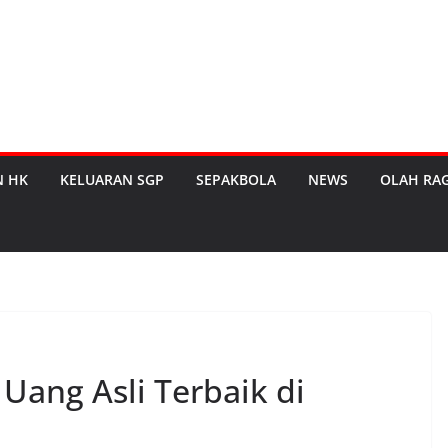
N HK
KELUARAN SGP
SEPAKBOLA
NEWS
OLAH RA
 Uang Asli Terbaik di