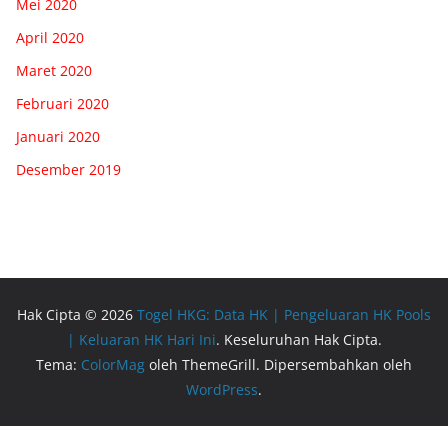
Mei 2020
April 2020
Maret 2020
Februari 2020
Januari 2020
Desember 2019
Hak Cipta © 2026
Togel HKG: Data HK | Pengeluaran HK Pools
| Keluaran HK Hari Ini
. Keseluruhan Hak Cipta.
Tema:
ColorMag
oleh ThemeGrill. Dipersembahkan oleh
WordPress
.