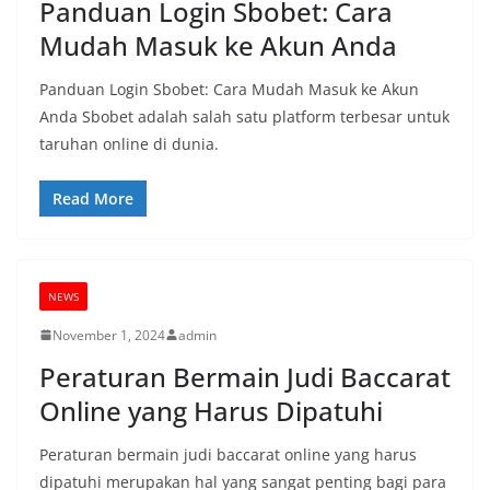
Panduan Login Sbobet: Cara
Mudah Masuk ke Akun Anda
Panduan Login Sbobet: Cara Mudah Masuk ke Akun
Anda Sbobet adalah salah satu platform terbesar untuk
taruhan online di dunia.
Read More
NEWS
November 1, 2024
admin
Peraturan Bermain Judi Baccarat
Online yang Harus Dipatuhi
Peraturan bermain judi baccarat online yang harus
dipatuhi merupakan hal yang sangat penting bagi para