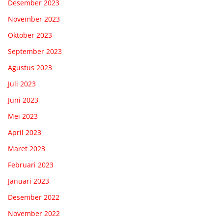
Desember 2023
November 2023
Oktober 2023
September 2023
Agustus 2023
Juli 2023
Juni 2023
Mei 2023
April 2023
Maret 2023
Februari 2023
Januari 2023
Desember 2022
November 2022