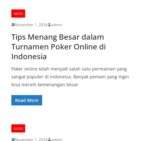
NEWS
November 1, 2024
admin
Tips Menang Besar dalam
Turnamen Poker Online di
Indonesia
Poker online telah menjadi salah satu permainan yang
sangat populer di Indonesia. Banyak pemain yang ingin
bisa meraih kemenangan besar
Read More
NEWS
November 1, 2024
admin