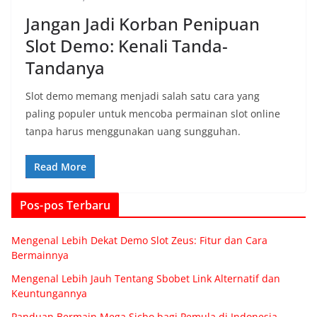
Jangan Jadi Korban Penipuan
Slot Demo: Kenali Tanda-
Tandanya
Slot demo memang menjadi salah satu cara yang
paling populer untuk mencoba permainan slot online
tanpa harus menggunakan uang sungguhan.
Read More
Pos-pos Terbaru
Mengenal Lebih Dekat Demo Slot Zeus: Fitur dan Cara
Bermainnya
Mengenal Lebih Jauh Tentang Sbobet Link Alternatif dan
Keuntungannya
Panduan Bermain Mega Sicbo bagi Pemula di Indonesia