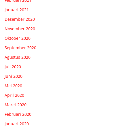
Februari 2021
Januari 2021
Desember 2020
November 2020
Oktober 2020
September 2020
Agustus 2020
Juli 2020
Juni 2020
Mei 2020
April 2020
Maret 2020
Februari 2020
Januari 2020