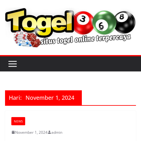
S
k
i
p
t
o
c
o
n
t
e
Hari:
November 1, 2024
n
t
NEWS
November 1, 2024
admin