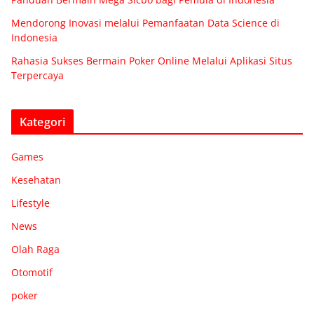
Mendorong Inovasi melalui Pemanfaatan Data Science di
Indonesia
Rahasia Sukses Bermain Poker Online Melalui Aplikasi Situs
Terpercaya
Kategori
Games
Kesehatan
Lifestyle
News
Olah Raga
Otomotif
poker