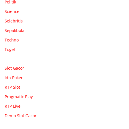
Politik
Science
Selebritis
Sepakbola
Techno
Togel
Slot Gacor
Idn Poker
RTP Slot
Pragmatic Play
RTP Live
Demo Slot Gacor