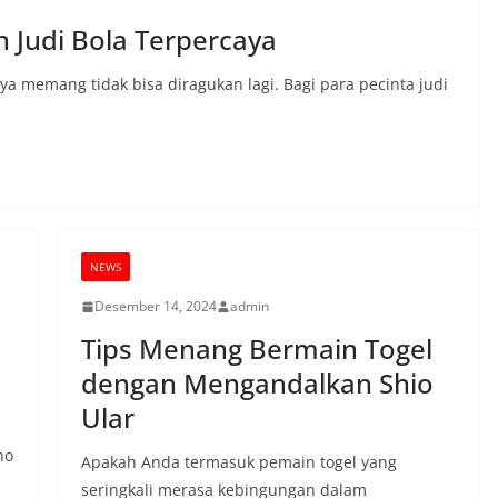
 Judi Bola Terpercaya
a memang tidak bisa diragukan lagi. Bagi para pecinta judi
NEWS
Desember 14, 2024
admin
Tips Menang Bermain Togel
dengan Mengandalkan Shio
Ular
no
Apakah Anda termasuk pemain togel yang
seringkali merasa kebingungan dalam