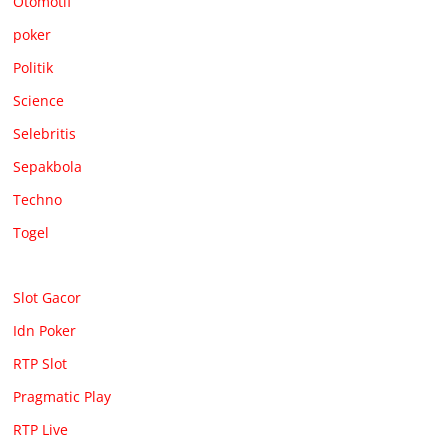
Otomotif
poker
Politik
Science
Selebritis
Sepakbola
Techno
Togel
Slot Gacor
Idn Poker
RTP Slot
Pragmatic Play
RTP Live