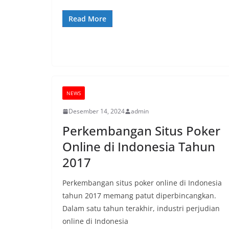
Read More
NEWS
Desember 14, 2024
admin
Perkembangan Situs Poker
Online di Indonesia Tahun
2017
Perkembangan situs poker online di Indonesia
tahun 2017 memang patut diperbincangkan.
Dalam satu tahun terakhir, industri perjudian
online di Indonesia