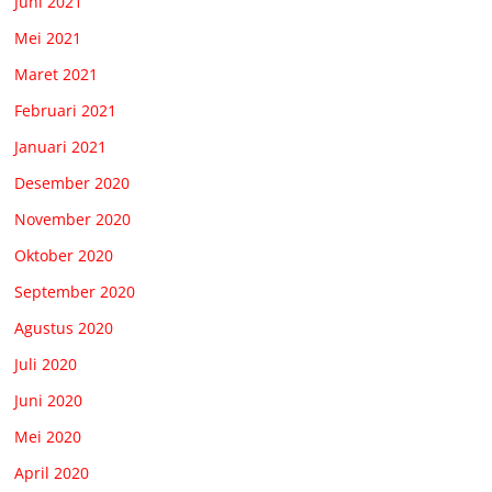
Juni 2021
Mei 2021
Maret 2021
Februari 2021
Januari 2021
Desember 2020
November 2020
Oktober 2020
September 2020
Agustus 2020
Juli 2020
Juni 2020
Mei 2020
April 2020