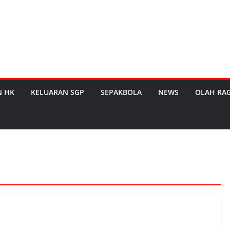
N HK
KELUARAN SGP
SEPAKBOLA
NEWS
OLAH RA