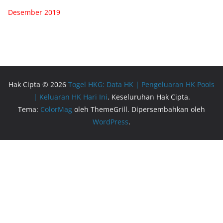
Desember 2019
Hak Cipta © 2026
Togel HKG: Data HK | Pengeluaran HK Pools
| Keluaran HK Hari Ini
. Keseluruhan Hak Cipta.
Tema:
ColorMag
oleh ThemeGrill. Dipersembahkan oleh
WordPress
.