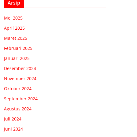
Arsip
Mei 2025
April 2025
Maret 2025
Februari 2025
Januari 2025
Desember 2024
November 2024
Oktober 2024
September 2024
Agustus 2024
Juli 2024
Juni 2024