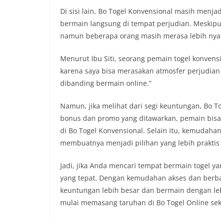
Di sisi lain, Bo Togel Konvensional masih menja
bermain langsung di tempat perjudian. Meskipu
namun beberapa orang masih merasa lebih nyam
Menurut Ibu Siti, seorang pemain togel konvensi
karena saya bisa merasakan atmosfer perjudia
dibanding bermain online.”
Namun, jika melihat dari segi keuntungan, Bo 
bonus dan promo yang ditawarkan, pemain bis
di Bo Togel Konvensional. Selain itu, kemudah
membuatnya menjadi pilihan yang lebih prakti
Jadi, jika Anda mencari tempat bermain togel y
yang tepat. Dengan kemudahan akses dan berb
keuntungan lebih besar dan bermain dengan leb
mulai memasang taruhan di Bo Togel Online sek