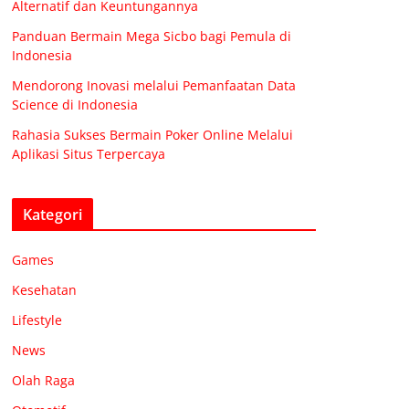
Alternatif dan Keuntungannya
Panduan Bermain Mega Sicbo bagi Pemula di
Indonesia
Mendorong Inovasi melalui Pemanfaatan Data
Science di Indonesia
Rahasia Sukses Bermain Poker Online Melalui
Aplikasi Situs Terpercaya
Kategori
Games
Kesehatan
Lifestyle
News
Olah Raga