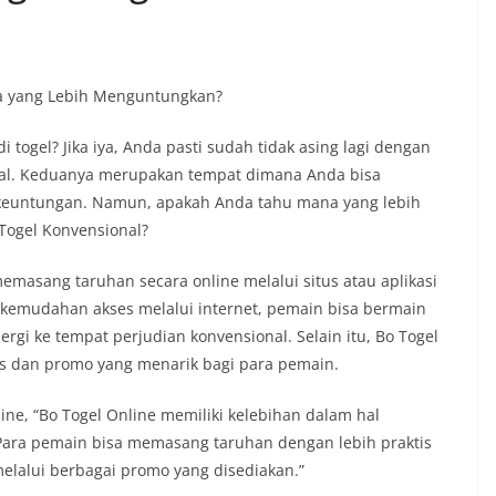
na yang Lebih Menguntungkan?
ogel? Jika iya, Anda pasti sudah tidak asing lagi dengan
onal. Keduanya merupakan tempat dimana Anda bisa
euntungan. Namun, apakah Anda tahu mana yang lebih
Togel Konvensional?
asang taruhan secara online melalui situs atau aplikasi
n kemudahan akses melalui internet, pemain bisa bermain
rgi ke tempat perjudian konvensional. Selain itu, Bo Togel
 dan promo yang menarik bagi para pemain.
ine, “Bo Togel Online memiliki kelebihan dalam hal
ara pemain bisa memasang taruhan dengan lebih praktis
lalui berbagai promo yang disediakan.”