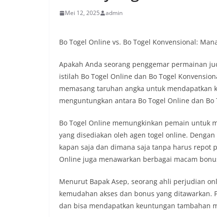
Mei 12, 2025
admin
Bo Togel Online vs. Bo Togel Konvensional: Ma
Apakah Anda seorang penggemar permainan judi t
istilah Bo Togel Online dan Bo Togel Konvensi
memasang taruhan angka untuk mendapatkan k
menguntungkan antara Bo Togel Online dan Bo 
Bo Togel Online memungkinkan pemain untuk mem
yang disediakan oleh agen togel online. Denga
kapan saja dan dimana saja tanpa harus repot pe
Online juga menawarkan berbagai macam bonus
Menurut Bapak Asep, seorang ahli perjudian onl
kemudahan akses dan bonus yang ditawarkan. P
dan bisa mendapatkan keuntungan tambahan me