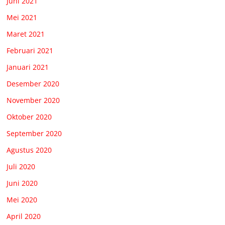
Juni 2021
Mei 2021
Maret 2021
Februari 2021
Januari 2021
Desember 2020
November 2020
Oktober 2020
September 2020
Agustus 2020
Juli 2020
Juni 2020
Mei 2020
April 2020