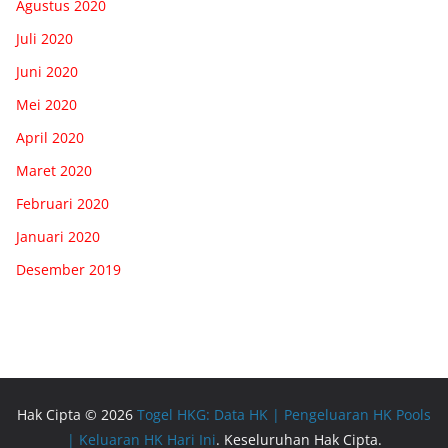
Agustus 2020
Juli 2020
Juni 2020
Mei 2020
April 2020
Maret 2020
Februari 2020
Januari 2020
Desember 2019
Hak Cipta © 2026
Togel HKG: Data HK | Pengeluaran HK Pools
| Keluaran HK Hari Ini
. Keseluruhan Hak Cipta.