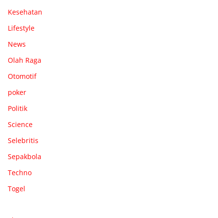
Kesehatan
Lifestyle
News
Olah Raga
Otomotif
poker
Politik
Science
Selebritis
Sepakbola
Techno
Togel