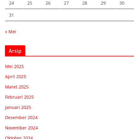
24
25
26
27
28
29
30
31
« Mei
Arsip
Mei 2025
April 2025
Maret 2025
Februari 2025
Januari 2025
Desember 2024
November 2024
Oktober 2024