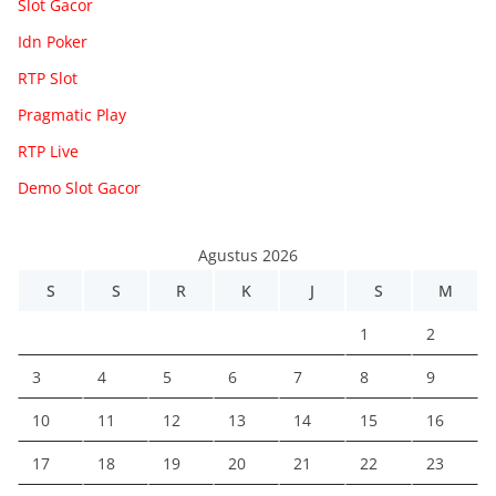
Slot Gacor
Idn Poker
RTP Slot
Pragmatic Play
RTP Live
Demo Slot Gacor
Agustus 2026
S
S
R
K
J
S
M
1
2
3
4
5
6
7
8
9
10
11
12
13
14
15
16
17
18
19
20
21
22
23