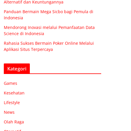
Alternatif dan Keuntungannya
Panduan Bermain Mega Sicbo bagi Pemula di
Indonesia
Mendorong Inovasi melalui Pemanfaatan Data
Science di Indonesia
Rahasia Sukses Bermain Poker Online Melalui
Aplikasi Situs Terpercaya
Kategori
Games
Kesehatan
Lifestyle
News
Olah Raga