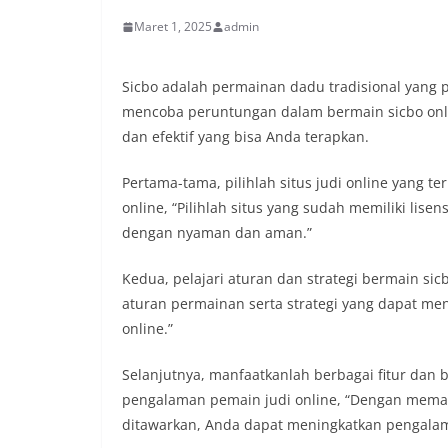
Maret 1, 2025
admin
Sicbo adalah permainan dadu tradisional yang p
mencoba peruntungan dalam bermain sicbo onl
dan efektif yang bisa Anda terapkan.
Pertama-tama, pilihlah situs judi online yang 
online, “Pilihlah situs yang sudah memiliki lis
dengan nyaman dan aman.”
Kedua, pelajari aturan dan strategi bermain si
aturan permainan serta strategi yang dapat m
online.”
Selanjutnya, manfaatkanlah berbagai fitur dan 
pengalaman pemain judi online, “Dengan memanfa
ditawarkan, Anda dapat meningkatkan pengalam