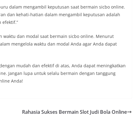
-buru dalam mengambil keputusan saat bermain sicbo online.
an dan kehati-hatian dalam mengambil keputusan adalah
efektif.”
n waktu dan modal saat bermain sicbo online. Menurut
in dalam mengelola waktu dan modal Anda agar Anda dapat
dengan mudah dan efektif di atas, Anda dapat meningkatkan
ne. Jangan lupa untuk selalu bermain dengan tanggung
nline Anda!
Rahasia Sukses Bermain Slot Judi Bola Online