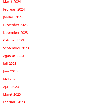
Maret 2024
Februari 2024
Januari 2024
Desember 2023
November 2023
Oktober 2023
September 2023
Agustus 2023
Juli 2023
Juni 2023
Mei 2023
April 2023
Maret 2023
Februari 2023