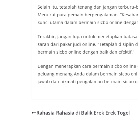
Selain itu, tetaplah tenang dan jangan terburu
Menurut para pemain berpengalaman, “Kesabar
kunci utama dalam bermain sicbo online dengan 
Terakhir, jangan lupa untuk menetapkan batasa
saran dari pakar judi online, “Tetaplah disipl
bermain sicbo online dengan baik dan efektif.”
Dengan menerapkan cara bermain sicbo online 
peluang menang Anda dalam bermain sicbo onli
jawab dan nikmati pengalaman bermain sicbo o
Rahasia-Rahasia di Balik Erek Erek Togel