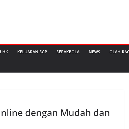
N HK
KELUARAN SGP
SEPAKBOLA
NEWS
OLAH RA
Online dengan Mudah dan