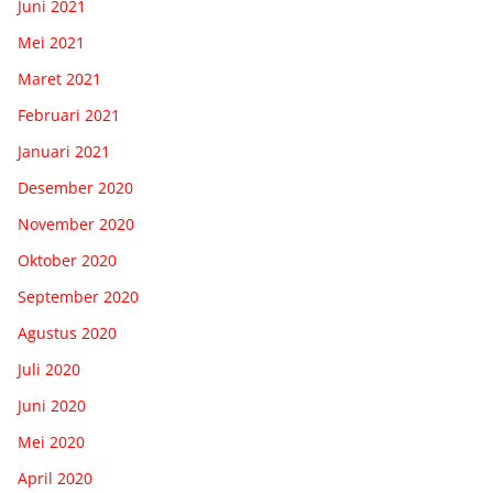
Juni 2021
Mei 2021
Maret 2021
Februari 2021
Januari 2021
Desember 2020
November 2020
Oktober 2020
September 2020
Agustus 2020
Juli 2020
Juni 2020
Mei 2020
April 2020