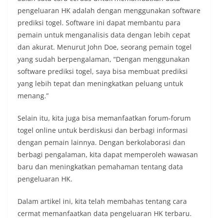
pengeluaran HK adalah dengan menggunakan software
prediksi togel. Software ini dapat membantu para
pemain untuk menganalisis data dengan lebih cepat
dan akurat. Menurut John Doe, seorang pemain togel
yang sudah berpengalaman, “Dengan menggunakan
software prediksi togel, saya bisa membuat prediksi
yang lebih tepat dan meningkatkan peluang untuk
menang.”
Selain itu, kita juga bisa memanfaatkan forum-forum
togel online untuk berdiskusi dan berbagi informasi
dengan pemain lainnya. Dengan berkolaborasi dan
berbagi pengalaman, kita dapat memperoleh wawasan
baru dan meningkatkan pemahaman tentang data
pengeluaran HK.
Dalam artikel ini, kita telah membahas tentang cara
cermat memanfaatkan data pengeluaran HK terbaru.