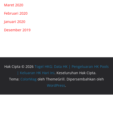
Maret 2020
Februari 2020
Januari 2020
Desember 2019
Hak Cipta © 2026
Togel HKG: Data HK | Pengeluaran HK Pools
| Keluaran HK Hari Ini
. Keseluruhan Hak Cipta.
Tema:
ColorMag
oleh ThemeGrill. Dipersembahkan oleh
WordPress
.