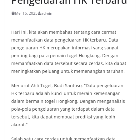
Mei 16, 2025
admin
Hari ini, kita akan membahas tentang cara cermat
memanfaatkan data pengeluaran HK terbaru. Data
pengeluaran HK merupakan informasi yang sangat
penting bagi para pemain togel Hongkong. Dengan
memanfaatkan data tersebut secara cerdas, kita dapat
meningkatkan peluang untuk memenangkan taruhan.
Menurut Ahli Togel, Budi Santoso, “Data pengeluaran
HK terbaru adalah kunci untuk meraih kemenangan
dalam bermain togel Hongkong. Dengan menganalisis
pola-pola pengeluaran yang terdapat dalam data
tersebut, kita dapat membuat prediksi yang lebih
akurat.”
Salah satu cara cerdas untuk memanfaatkan data