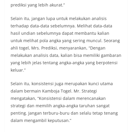
prediksi yang lebih akurat.”
Selain itu, jangan lupa untuk melakukan analisis
terhadap data-data sebelumnya. Melihat data-data
hasil undian sebelumnya dapat membantu kalian
untuk melihat pola angka yang sering muncul. Seorang
ahli togel, Mrs. Prediksi, menyarankan, “Dengan
melakukan analisis data, kalian bisa memiliki gambaran
yang lebih jelas tentang angka-angka yang berpotensi
keluar.”
Selain itu, konsistensi juga merupakan kunci utama
dalam bermain Kamboja Togel. Mr. Strategi
mengatakan, “Konsistensi dalam merencanakan
strategi dan memilih angka-angka taruhan sangat
penting. Jangan terburu-buru dan selalu tetap tenang
dalam mengambil keputusan.”