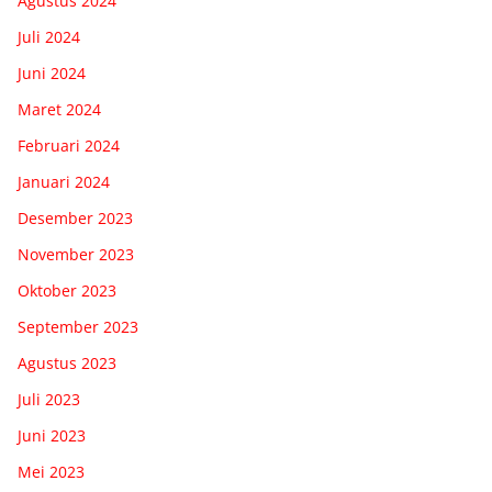
Agustus 2024
Juli 2024
Juni 2024
Maret 2024
Februari 2024
Januari 2024
Desember 2023
November 2023
Oktober 2023
September 2023
Agustus 2023
Juli 2023
Juni 2023
Mei 2023