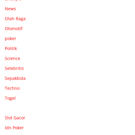
News
Olah Raga
Otomotif
poker
Politik
Science
Selebritis
Sepakbola
Techno
Togel
Slot Gacor
Idn Poker