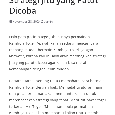
Dicoba
November 28, 2024
admin
Halo para pecinta togel, khususnya permainan
Kamboja Togel! Apakah kalian sedang mencari cara
menang mudah bermain Kamboja Togel? Jangan
khawatir, karena kali ini saya akan membagikan strategi
jitu yang patut dicoba agar kalian bisa meraih
kemenangan dengan lebih mudah.
Pertama-tama, penting untuk memahami cara bermain
Kamboja Togel dengan baik. Mengetahui aturan main
dan pola permainan akan membantu kalian untuk
merencanakan strategi yang tepat. Menurut pakar togel
terkenal, Mr. Togel, “Memahami pola permainan
Kamboja Togel akan membantu kalian untuk membuat