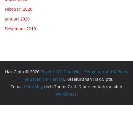
Februari 2020
Januari 2020
Desember 2019
Hak Cipta © 2026
Togel HKG: Data HK | Pengeluaran HK Pools
| Keluaran HK Hari Ini
. Keseluruhan Hak Cipta.
Tema:
ColorMag
oleh ThemeGrill. Dipersembahkan oleh
WordPress
.