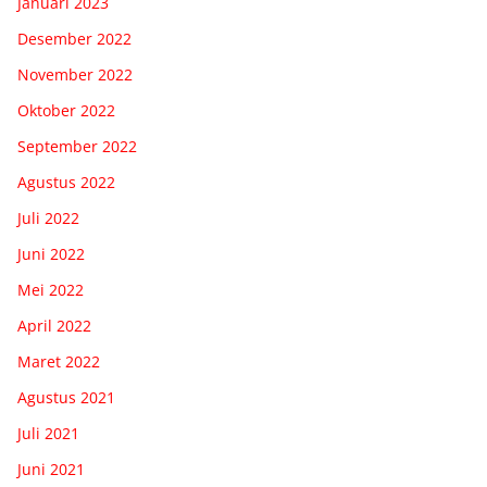
Januari 2023
Desember 2022
November 2022
Oktober 2022
September 2022
Agustus 2022
Juli 2022
Juni 2022
Mei 2022
April 2022
Maret 2022
Agustus 2021
Juli 2021
Juni 2021