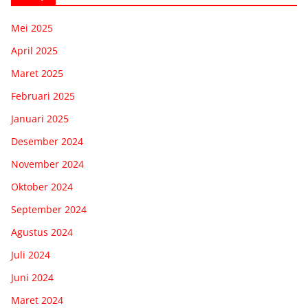
Mei 2025
April 2025
Maret 2025
Februari 2025
Januari 2025
Desember 2024
November 2024
Oktober 2024
September 2024
Agustus 2024
Juli 2024
Juni 2024
Maret 2024