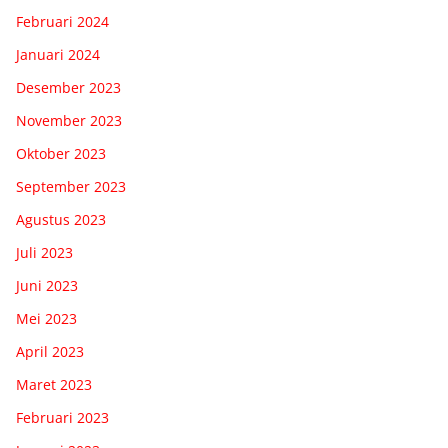
Februari 2024
Januari 2024
Desember 2023
November 2023
Oktober 2023
September 2023
Agustus 2023
Juli 2023
Juni 2023
Mei 2023
April 2023
Maret 2023
Februari 2023