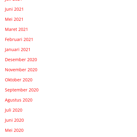
Juni 2021
Mei 2021
Maret 2021
Februari 2021
Januari 2021
Desember 2020
November 2020
Oktober 2020
September 2020
Agustus 2020
Juli 2020
Juni 2020
Mei 2020