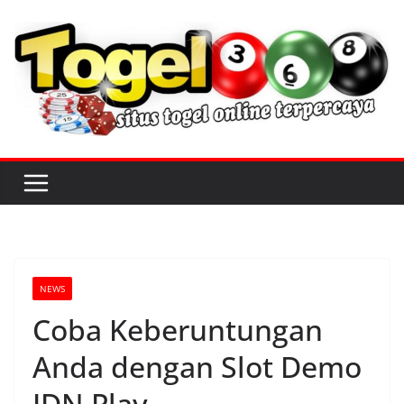
S
k
i
p
t
o
c
o
n
t
e
n
NEWS
t
Coba Keberuntungan
Anda dengan Slot Demo
IDN Play