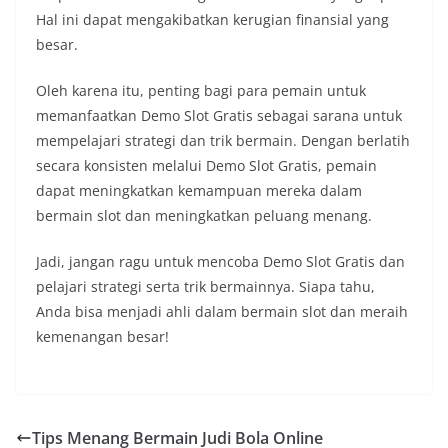
Hal ini dapat mengakibatkan kerugian finansial yang
besar.
Oleh karena itu, penting bagi para pemain untuk
memanfaatkan Demo Slot Gratis sebagai sarana untuk
mempelajari strategi dan trik bermain. Dengan berlatih
secara konsisten melalui Demo Slot Gratis, pemain
dapat meningkatkan kemampuan mereka dalam
bermain slot dan meningkatkan peluang menang.
Jadi, jangan ragu untuk mencoba Demo Slot Gratis dan
pelajari strategi serta trik bermainnya. Siapa tahu,
Anda bisa menjadi ahli dalam bermain slot dan meraih
kemenangan besar!
Tips Menang Bermain Judi Bola Online