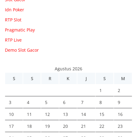
Idn Poker
RTP Slot
Pragmatic Play
RTP Live
Demo Slot Gacor
Agustus 2026
S
S
R
K
J
S
M
1
2
3
4
5
6
7
8
9
10
11
12
13
14
15
16
17
18
19
20
21
22
23