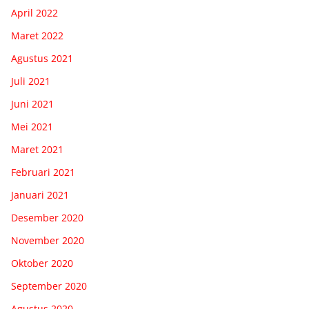
April 2022
Maret 2022
Agustus 2021
Juli 2021
Juni 2021
Mei 2021
Maret 2021
Februari 2021
Januari 2021
Desember 2020
November 2020
Oktober 2020
September 2020
Agustus 2020