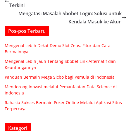
Terkini
Mengatasi Masalah Sbobet Login: Solusi untuk
Kendala Masuk ke Akun
Pos-pos Terbaru
Mengenal Lebih Dekat Demo Slot Zeus: Fitur dan Cara
Bermainnya
Mengenal Lebih Jauh Tentang Sbobet Link Alternatif dan
Keuntungannya
Panduan Bermain Mega Sicbo bagi Pemula di Indonesia
Mendorong Inovasi melalui Pemanfaatan Data Science di
Indonesia
Rahasia Sukses Bermain Poker Online Melalui Aplikasi Situs
Terpercaya
Kategori