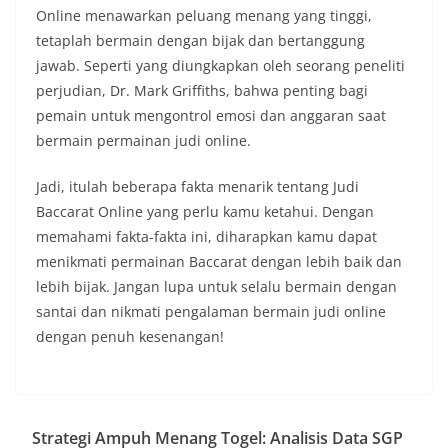
Online menawarkan peluang menang yang tinggi,
tetaplah bermain dengan bijak dan bertanggung
jawab. Seperti yang diungkapkan oleh seorang peneliti
perjudian, Dr. Mark Griffiths, bahwa penting bagi
pemain untuk mengontrol emosi dan anggaran saat
bermain permainan judi online.
Jadi, itulah beberapa fakta menarik tentang Judi
Baccarat Online yang perlu kamu ketahui. Dengan
memahami fakta-fakta ini, diharapkan kamu dapat
menikmati permainan Baccarat dengan lebih baik dan
lebih bijak. Jangan lupa untuk selalu bermain dengan
santai dan nikmati pengalaman bermain judi online
dengan penuh kesenangan!
Strategi Ampuh Menang Togel: Analisis Data SGP