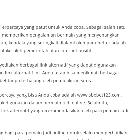
n Terpercaya yang patut untuk Anda coba. Sebagai salah satu
elalu memberikan pengalaman bermain yang menyenangkan
 kendala yang seringkali dialami oleh para bettor adalah
lokir oleh pemerintah atau internet positif.
ediakan berbagai link alternatif yang dapat digunakan
ink alternatif ini, Anda tetap bisa menikmati berbagai
bet tanpa terhalang oleh pemblokiran situs.
terpercaya yang bisa Anda coba adalah www.sbobet123.com.
tuk digunakan dalam bermain judi online. Selain itu,
ink alternatif yang direkomendasikan oleh para pemain judi
ing bagi para pemain judi online untuk selalu memperhatikan