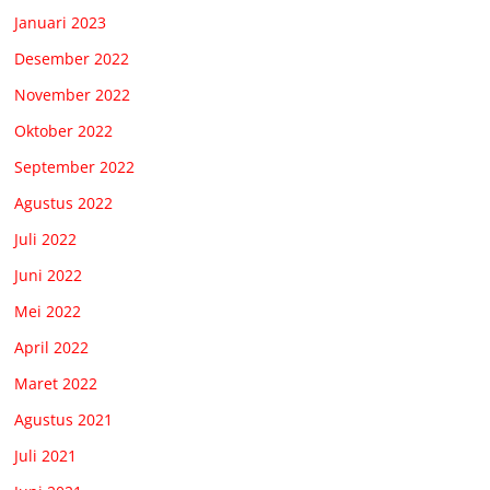
Januari 2023
Desember 2022
November 2022
Oktober 2022
September 2022
Agustus 2022
Juli 2022
Juni 2022
Mei 2022
April 2022
Maret 2022
Agustus 2021
Juli 2021