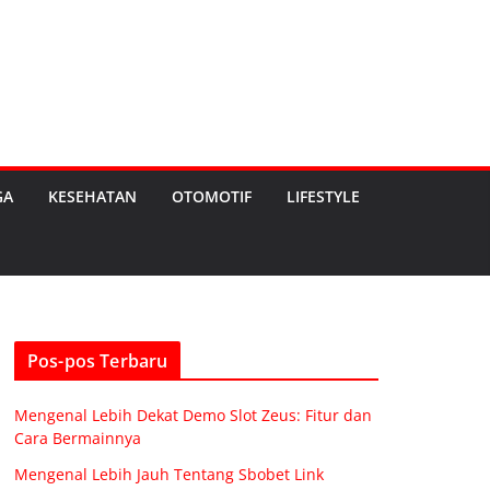
GA
KESEHATAN
OTOMOTIF
LIFESTYLE
Pos-pos Terbaru
Mengenal Lebih Dekat Demo Slot Zeus: Fitur dan
Cara Bermainnya
Mengenal Lebih Jauh Tentang Sbobet Link