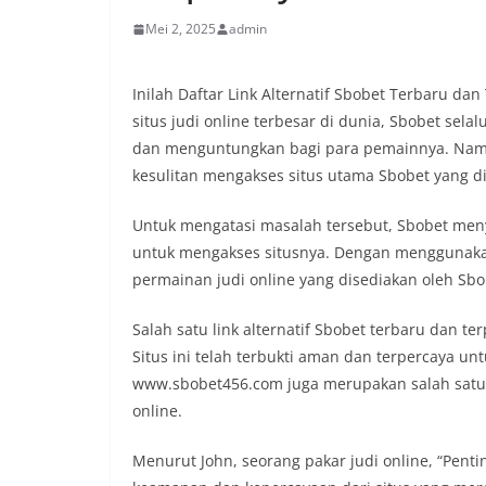
Mei 2, 2025
admin
Inilah Daftar Link Alternatif Sbobet Terbaru da
situs judi online terbesar di dunia, Sbobet s
dan menguntungkan bagi para pemainnya. Namun,
kesulitan mengakses situs utama Sbobet yang dib
Untuk mengatasi masalah tersebut, Sbobet meny
untuk mengakses situsnya. Dengan menggunakan l
permainan judi online yang disediakan oleh Sbo
Salah satu link alternatif Sbobet terbaru dan 
Situs ini telah terbukti aman dan terpercaya un
www.sbobet456.com juga merupakan salah satu l
online.
Menurut John, seorang pakar judi online, “Pent