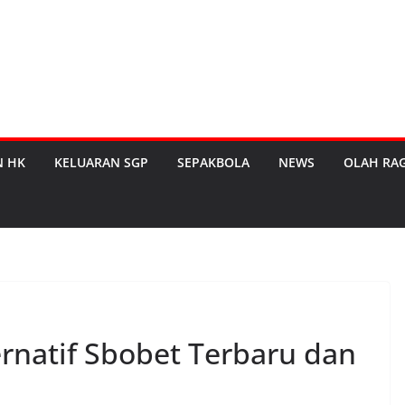
N HK
KELUARAN SGP
SEPAKBOLA
NEWS
OLAH RA
ternatif Sbobet Terbaru dan