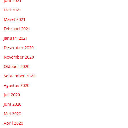
Juni 2021
Mei 2021
Maret 2021
Februari 2021
Januari 2021
Desember 2020
November 2020
Oktober 2020
September 2020
Agustus 2020
Juli 2020
Juni 2020
Mei 2020
April 2020