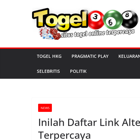
S
k
i
p
t
o
c
TOGEL HKG
PRAGMATIC PLAY
KELUARA
o
SELEBRITIS
POLITIK
n
t
e
n
t
NEWS
Inilah Daftar Link Al
Terpercaya