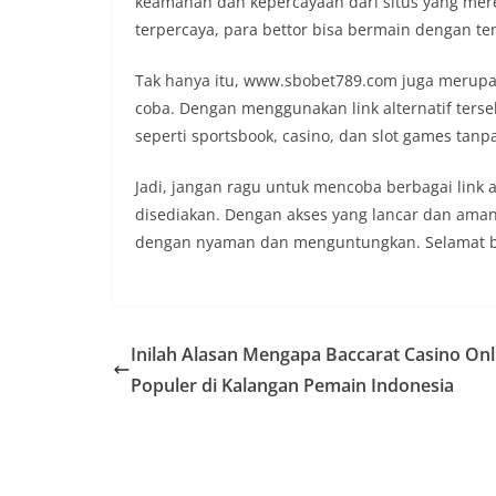
keamanan dan kepercayaan dari situs yang mer
terpercaya, para bettor bisa bermain dengan te
Tak hanya itu, www.sbobet789.com juga merupaka
coba. Dengan menggunakan link alternatif terse
seperti sportsbook, casino, dan slot games tanp
Jadi, jangan ragu untuk mencoba berbagai link a
disediakan. Dengan akses yang lancar dan aman
dengan nyaman dan menguntungkan. Selamat b
Inilah Alasan Mengapa Baccarat Casino Onl
Populer di Kalangan Pemain Indonesia