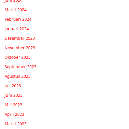
Juni 2024
Maret 2024
Februari 2024
Januari 2024
Desember 2023
November 2023
Oktober 2023
September 2023
Agustus 2023
Juli 2023
Juni 2023
Mei 2023
April 2023
Maret 2023