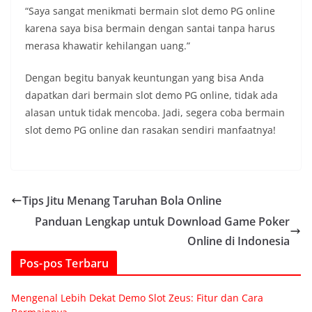
“Saya sangat menikmati bermain slot demo PG online
karena saya bisa bermain dengan santai tanpa harus
merasa khawatir kehilangan uang.”
Dengan begitu banyak keuntungan yang bisa Anda
dapatkan dari bermain slot demo PG online, tidak ada
alasan untuk tidak mencoba. Jadi, segera coba bermain
slot demo PG online dan rasakan sendiri manfaatnya!
Tips Jitu Menang Taruhan Bola Online
Panduan Lengkap untuk Download Game Poker
Online di Indonesia
Pos-pos Terbaru
Mengenal Lebih Dekat Demo Slot Zeus: Fitur dan Cara