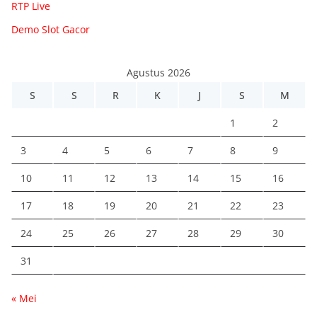
RTP Live
Demo Slot Gacor
Agustus 2026
S
S
R
K
J
S
M
1
2
3
4
5
6
7
8
9
10
11
12
13
14
15
16
17
18
19
20
21
22
23
24
25
26
27
28
29
30
31
« Mei