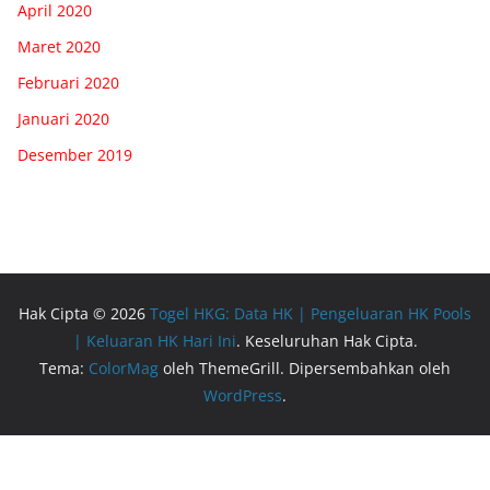
April 2020
Maret 2020
Februari 2020
Januari 2020
Desember 2019
Hak Cipta © 2026
Togel HKG: Data HK | Pengeluaran HK Pools
| Keluaran HK Hari Ini
. Keseluruhan Hak Cipta.
Tema:
ColorMag
oleh ThemeGrill. Dipersembahkan oleh
WordPress
.