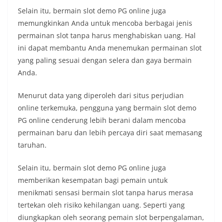
Selain itu, bermain slot demo PG online juga
memungkinkan Anda untuk mencoba berbagai jenis
permainan slot tanpa harus menghabiskan uang. Hal
ini dapat membantu Anda menemukan permainan slot
yang paling sesuai dengan selera dan gaya bermain
Anda.
Menurut data yang diperoleh dari situs perjudian
online terkemuka, pengguna yang bermain slot demo
PG online cenderung lebih berani dalam mencoba
permainan baru dan lebih percaya diri saat memasang
taruhan.
Selain itu, bermain slot demo PG online juga
memberikan kesempatan bagi pemain untuk
menikmati sensasi bermain slot tanpa harus merasa
tertekan oleh risiko kehilangan uang. Seperti yang
diungkapkan oleh seorang pemain slot berpengalaman,