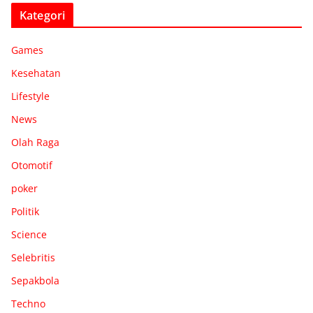
Kategori
Games
Kesehatan
Lifestyle
News
Olah Raga
Otomotif
poker
Politik
Science
Selebritis
Sepakbola
Techno