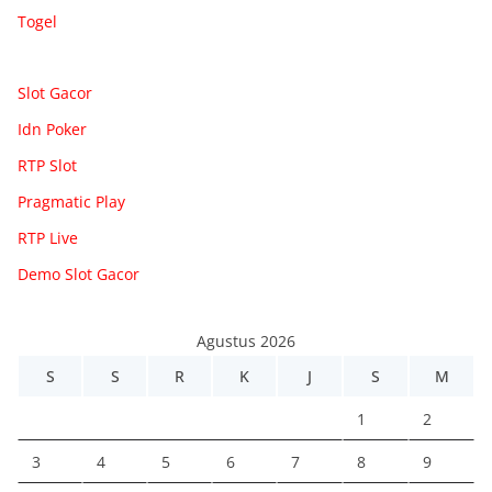
Togel
Slot Gacor
Idn Poker
RTP Slot
Pragmatic Play
RTP Live
Demo Slot Gacor
Agustus 2026
S
S
R
K
J
S
M
1
2
3
4
5
6
7
8
9