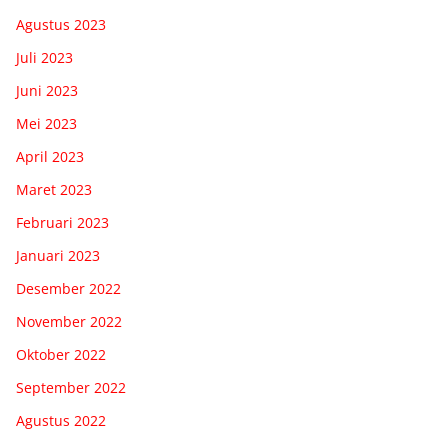
Agustus 2023
Juli 2023
Juni 2023
Mei 2023
April 2023
Maret 2023
Februari 2023
Januari 2023
Desember 2022
November 2022
Oktober 2022
September 2022
Agustus 2022