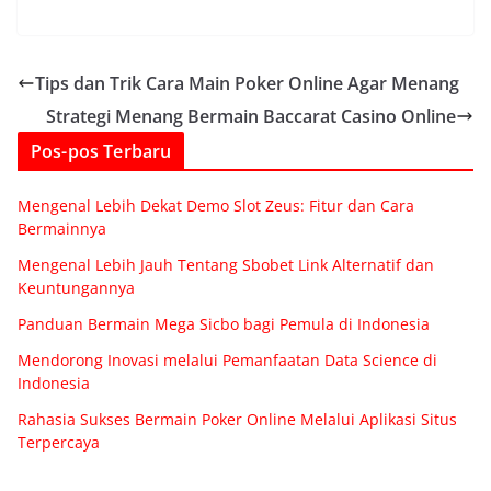
Tips dan Trik Cara Main Poker Online Agar Menang
Strategi Menang Bermain Baccarat Casino Online
Pos-pos Terbaru
Mengenal Lebih Dekat Demo Slot Zeus: Fitur dan Cara
Bermainnya
Mengenal Lebih Jauh Tentang Sbobet Link Alternatif dan
Keuntungannya
Panduan Bermain Mega Sicbo bagi Pemula di Indonesia
Mendorong Inovasi melalui Pemanfaatan Data Science di
Indonesia
Rahasia Sukses Bermain Poker Online Melalui Aplikasi Situs
Terpercaya