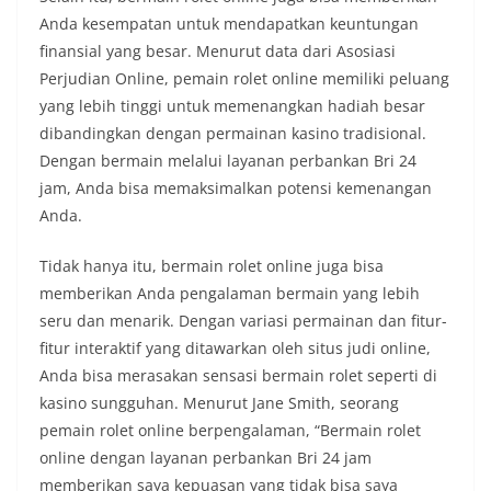
Anda kesempatan untuk mendapatkan keuntungan
finansial yang besar. Menurut data dari Asosiasi
Perjudian Online, pemain rolet online memiliki peluang
yang lebih tinggi untuk memenangkan hadiah besar
dibandingkan dengan permainan kasino tradisional.
Dengan bermain melalui layanan perbankan Bri 24
jam, Anda bisa memaksimalkan potensi kemenangan
Anda.
Tidak hanya itu, bermain rolet online juga bisa
memberikan Anda pengalaman bermain yang lebih
seru dan menarik. Dengan variasi permainan dan fitur-
fitur interaktif yang ditawarkan oleh situs judi online,
Anda bisa merasakan sensasi bermain rolet seperti di
kasino sungguhan. Menurut Jane Smith, seorang
pemain rolet online berpengalaman, “Bermain rolet
online dengan layanan perbankan Bri 24 jam
memberikan saya kepuasan yang tidak bisa saya