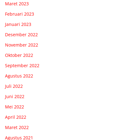
Maret 2023
Februari 2023
Januari 2023
Desember 2022
November 2022
Oktober 2022
September 2022
Agustus 2022
Juli 2022
Juni 2022
Mei 2022
April 2022
Maret 2022
Agustus 2021