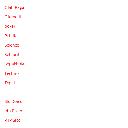
Olah Raga
Otomotif
poker
Politik
Science
Selebritis
Sepakbola
Techno
Togel
Slot Gacor
Idn Poker
RTP Slot