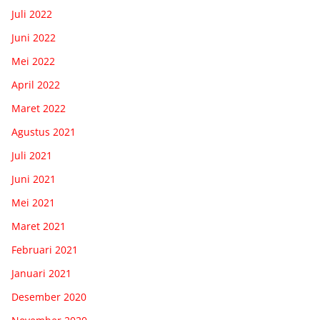
Juli 2022
Juni 2022
Mei 2022
April 2022
Maret 2022
Agustus 2021
Juli 2021
Juni 2021
Mei 2021
Maret 2021
Februari 2021
Januari 2021
Desember 2020