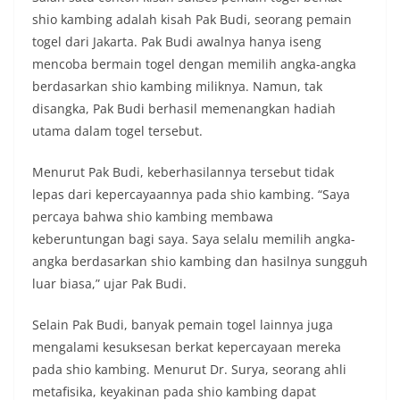
shio kambing adalah kisah Pak Budi, seorang pemain
togel dari Jakarta. Pak Budi awalnya hanya iseng
mencoba bermain togel dengan memilih angka-angka
berdasarkan shio kambing miliknya. Namun, tak
disangka, Pak Budi berhasil memenangkan hadiah
utama dalam togel tersebut.
Menurut Pak Budi, keberhasilannya tersebut tidak
lepas dari kepercayaannya pada shio kambing. “Saya
percaya bahwa shio kambing membawa
keberuntungan bagi saya. Saya selalu memilih angka-
angka berdasarkan shio kambing dan hasilnya sungguh
luar biasa,” ujar Pak Budi.
Selain Pak Budi, banyak pemain togel lainnya juga
mengalami kesuksesan berkat kepercayaan mereka
pada shio kambing. Menurut Dr. Surya, seorang ahli
metafisika, keyakinan pada shio kambing dapat