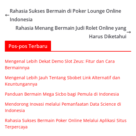
Rahasia Sukses Bermain di Poker Lounge Online
Indonesia
Rahasia Menang Bermain Judi Rolet Online yang
Harus Diketahui
Pos-pos Terbaru
Mengenal Lebih Dekat Demo Slot Zeus: Fitur dan Cara
Bermainnya
Mengenal Lebih Jauh Tentang Sbobet Link Alternatif dan
Keuntungannya
Panduan Bermain Mega Sicbo bagi Pemula di Indonesia
Mendorong Inovasi melalui Pemanfaatan Data Science di
Indonesia
Rahasia Sukses Bermain Poker Online Melalui Aplikasi Situs
Terpercaya