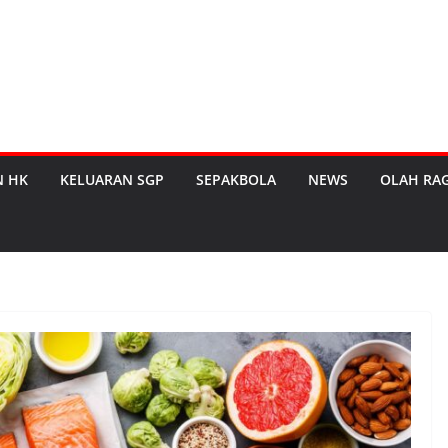
N HK
KELUARAN SGP
SEPAKBOLA
NEWS
OLAH RA