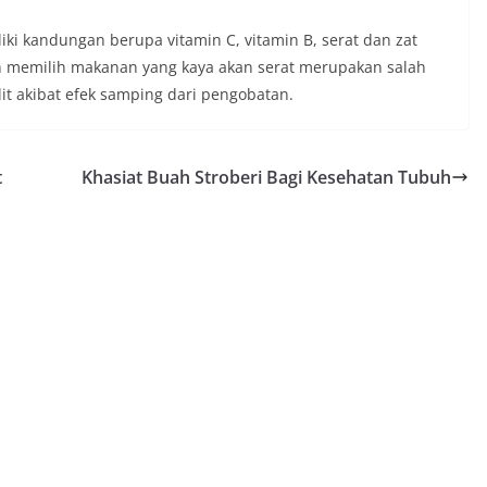
ki kandungan berupa vitamin C, vitamin B, serat dan zat
an memilih makanan yang kaya akan serat merupakan salah
it akibat efek samping dari pengobatan.
t
Khasiat Buah Stroberi Bagi Kesehatan Tubuh