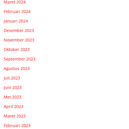
Maret 2024
Februari 2024
Januari 2024
Desember 2023
November 2023
Oktober 2023
September 2023
Agustus 2023
Juli 2023
Juni 2023
Mei 2023
April 2023
Maret 2023
Februari 2023