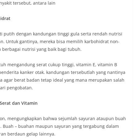
kit tersebut, antara lain
idrat
ti putih dengan kandungan tinggi gula serta rendah nutrisi
an. Untuk gantinya, mereka bisa memilih karbohidrat non-
berbagai nutrisi yang baik bagi tubuh.
h mengandung serat cukup tinggi, vitamin E, vitamin B
penderita kanker otak. kandungan tersebutlah yang nantinya
 agar berat badan tetap ideal yang mana merupakan salah
ari pengobatan.
Serat dan Vitamin
ation, mengungkapkan bahwa sejumlah sayuran ataupun buah
si. Buah – buahan maupun sayuran yang tergabung dalam
ran berdaun gelap lainnya.