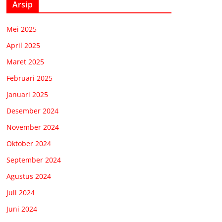
Arsip
Mei 2025
April 2025
Maret 2025
Februari 2025
Januari 2025
Desember 2024
November 2024
Oktober 2024
September 2024
Agustus 2024
Juli 2024
Juni 2024