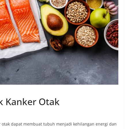
k Kanker Otak
 otak dapat membuat tubuh menjadi kehilangan energi dan