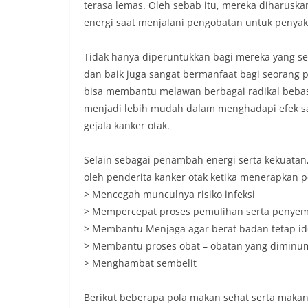
terasa lemas. Oleh sebab itu, mereka diharuska
energi saat menjalani pengobatan untuk penyaki
Tidak hanya diperuntukkan bagi mereka yang s
dan baik juga sangat bermanfaat bagi seorang p
bisa membantu melawan berbagai radikal bebas
menjadi lebih mudah dalam menghadapi efek s
gejala kanker otak.
Selain sebagai penambah energi serta kekuatan,
oleh penderita kanker otak ketika menerapkan p
> Mencegah munculnya risiko infeksi
> Mempercepat proses pemulihan serta penye
> Membantu Menjaga agar berat badan tetap id
> Membantu proses obat – obatan yang diminum
> Menghambat sembelit
Berikut beberapa pola makan sehat serta maka