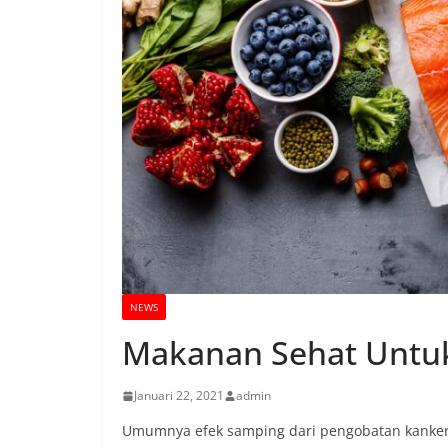
NEWS
Makanan Sehat Untu
Januari 22, 2021
admin
Umumnya efek samping dari pengobatan kanker