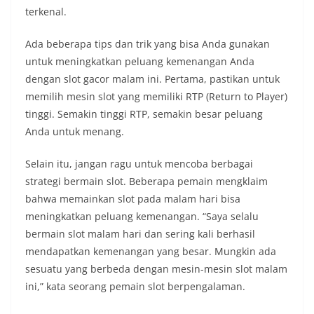
terkenal.
Ada beberapa tips dan trik yang bisa Anda gunakan
untuk meningkatkan peluang kemenangan Anda
dengan slot gacor malam ini. Pertama, pastikan untuk
memilih mesin slot yang memiliki RTP (Return to Player)
tinggi. Semakin tinggi RTP, semakin besar peluang
Anda untuk menang.
Selain itu, jangan ragu untuk mencoba berbagai
strategi bermain slot. Beberapa pemain mengklaim
bahwa memainkan slot pada malam hari bisa
meningkatkan peluang kemenangan. “Saya selalu
bermain slot malam hari dan sering kali berhasil
mendapatkan kemenangan yang besar. Mungkin ada
sesuatu yang berbeda dengan mesin-mesin slot malam
ini,” kata seorang pemain slot berpengalaman.