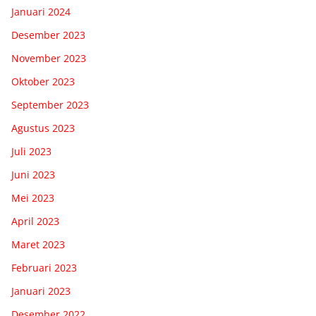
Januari 2024
Desember 2023
November 2023
Oktober 2023
September 2023
Agustus 2023
Juli 2023
Juni 2023
Mei 2023
April 2023
Maret 2023
Februari 2023
Januari 2023
Desember 2022