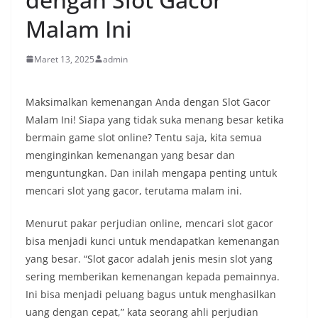
Malam Ini
Maret 13, 2025
admin
Maksimalkan kemenangan Anda dengan Slot Gacor
Malam Ini! Siapa yang tidak suka menang besar ketika
bermain game slot online? Tentu saja, kita semua
menginginkan kemenangan yang besar dan
menguntungkan. Dan inilah mengapa penting untuk
mencari slot yang gacor, terutama malam ini.
Menurut pakar perjudian online, mencari slot gacor
bisa menjadi kunci untuk mendapatkan kemenangan
yang besar. “Slot gacor adalah jenis mesin slot yang
sering memberikan kemenangan kepada pemainnya.
Ini bisa menjadi peluang bagus untuk menghasilkan
uang dengan cepat,” kata seorang ahli perjudian