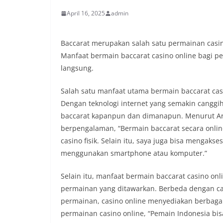
April 16, 2025
admin
Baccarat merupakan salah satu permainan casin
Manfaat bermain baccarat casino online bagi p
langsung.
Salah satu manfaat utama bermain baccarat cas
Dengan teknologi internet yang semakin cang
baccarat kapanpun dan dimanapun. Menurut Ari
berpengalaman, “Bermain baccarat secara onli
casino fisik. Selain itu, saya juga bisa mengak
menggunakan smartphone atau komputer.”
Selain itu, manfaat bermain baccarat casino onl
permainan yang ditawarkan. Berbeda dengan casi
permainan, casino online menyediakan berbagai 
permainan casino online, “Pemain Indonesia bi