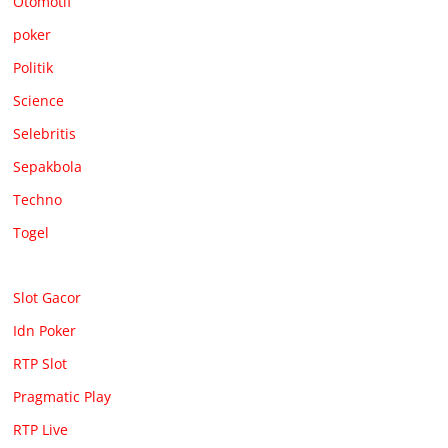
Otomotif
poker
Politik
Science
Selebritis
Sepakbola
Techno
Togel
Slot Gacor
Idn Poker
RTP Slot
Pragmatic Play
RTP Live