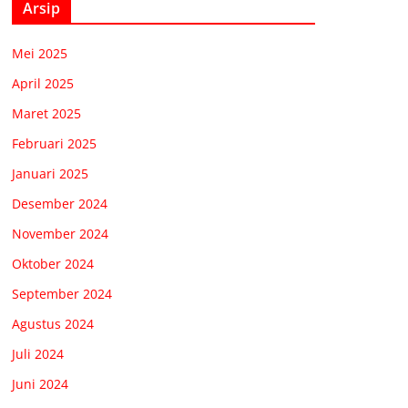
Arsip
Mei 2025
April 2025
Maret 2025
Februari 2025
Januari 2025
Desember 2024
November 2024
Oktober 2024
September 2024
Agustus 2024
Juli 2024
Juni 2024