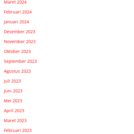
Maret 2024
Februari 2024
Januari 2024
Desember 2023
November 2023
Oktober 2023
September 2023
Agustus 2023
Juli 2023
Juni 2023
Mei 2023
April 2023
Maret 2023
Februari 2023