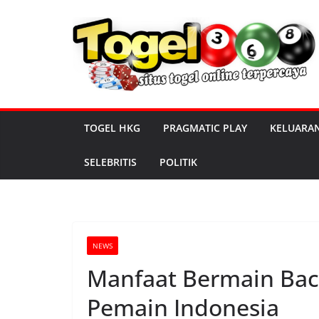
S
k
i
p
t
o
c
TOGEL HKG
PRAGMATIC PLAY
KELUARA
o
SELEBRITIS
POLITIK
n
t
e
n
t
NEWS
Manfaat Bermain Bacc
Pemain Indonesia