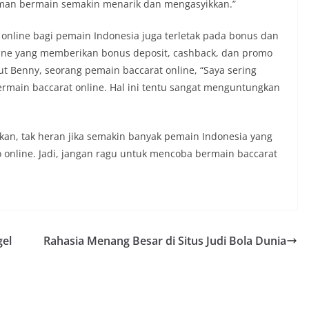
aman bermain semakin menarik dan mengasyikkan.”
 online bagi pemain Indonesia juga terletak pada bonus dan
line yang memberikan bonus deposit, cashback, dan promo
 Benny, seorang pemain baccarat online, “Saya sering
main baccarat online. Hal ini tentu sangat menguntungkan
kan, tak heran jika semakin banyak pemain Indonesia yang
 online. Jadi, jangan ragu untuk mencoba bermain baccarat
gel
Rahasia Menang Besar di Situs Judi Bola Dunia