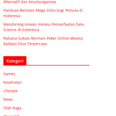
Alternatif dan Keuntungannya
Panduan Bermain Mega Sicbo bagi Pemula di
Indonesia
Mendorong Inovasi melalui Pemanfaatan Data
Science di Indonesia
Rahasia Sukses Bermain Poker Online Melalui
Aplikasi Situs Terpercaya
Kategori
Games
Kesehatan
Lifestyle
News
Olah Raga