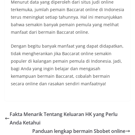
Menurut data yang diperoleh dari situs judi online
terkemuka, jumlah pemain Baccarat online di Indonesia
terus meningkat setiap tahunnya. Hal ini menunjukkan
bahwa semakin banyak pemain pemula yang melihat
manfaat dari bermain Baccarat online.
Dengan begitu banyak manfaat yang dapat didapatkan,
tidak mengherankan jika Baccarat online semakin
populer di kalangan pemain pemula di Indonesia. Jadi,
bagi Anda yang ingin belajar dan mengasah
kemampuan bermain Baccarat, cobalah bermain
secara online dan rasakan sendiri manfaatnya!
Fakta Menarik Tentang Keluaran HK yang Perlu
Anda Ketahui
Panduan lengkap bermain Sbobet online