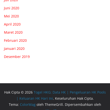
Juni 2020
Mei 2020
April 2020
Maret 2020
Februari 2020
Januari 2020
Desember 2019
Hak Cipta © 2026
Togel HKG: Data HK | Pengeluaran HK Pools
| Keluaran HK Hari Ini
. Keseluruhan Hak Cipta.
Tema:
ColorMag
oleh ThemeGrill. Dipersembahkan oleh