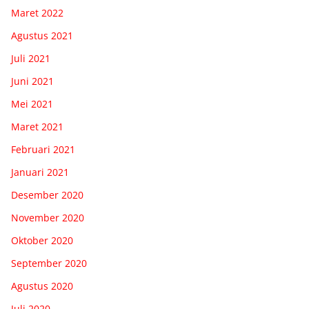
Maret 2022
Agustus 2021
Juli 2021
Juni 2021
Mei 2021
Maret 2021
Februari 2021
Januari 2021
Desember 2020
November 2020
Oktober 2020
September 2020
Agustus 2020
Juli 2020