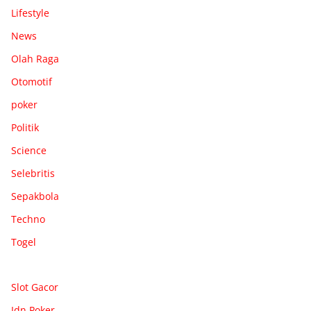
Lifestyle
News
Olah Raga
Otomotif
poker
Politik
Science
Selebritis
Sepakbola
Techno
Togel
Slot Gacor
Idn Poker