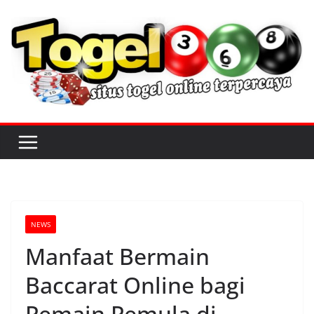
S
k
i
p
t
o
c
o
n
t
e
n
NEWS
t
Manfaat Bermain
Baccarat Online bagi
Pemain Pemula di