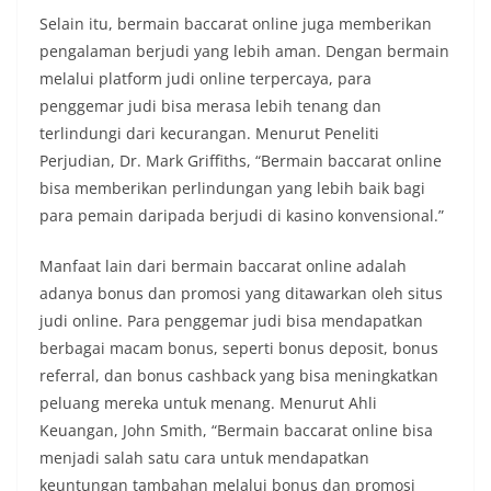
Selain itu, bermain baccarat online juga memberikan
pengalaman berjudi yang lebih aman. Dengan bermain
melalui platform judi online terpercaya, para
penggemar judi bisa merasa lebih tenang dan
terlindungi dari kecurangan. Menurut Peneliti
Perjudian, Dr. Mark Griffiths, “Bermain baccarat online
bisa memberikan perlindungan yang lebih baik bagi
para pemain daripada berjudi di kasino konvensional.”
Manfaat lain dari bermain baccarat online adalah
adanya bonus dan promosi yang ditawarkan oleh situs
judi online. Para penggemar judi bisa mendapatkan
berbagai macam bonus, seperti bonus deposit, bonus
referral, dan bonus cashback yang bisa meningkatkan
peluang mereka untuk menang. Menurut Ahli
Keuangan, John Smith, “Bermain baccarat online bisa
menjadi salah satu cara untuk mendapatkan
keuntungan tambahan melalui bonus dan promosi