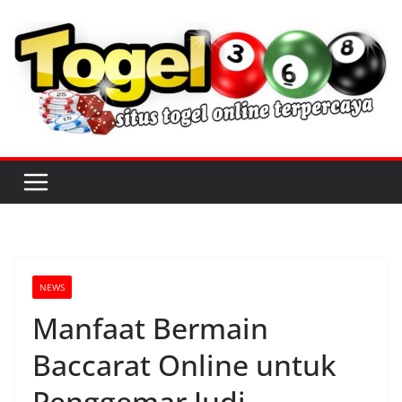
S
k
i
p
t
o
c
o
n
t
e
n
NEWS
t
Manfaat Bermain
Baccarat Online untuk
Penggemar Judi