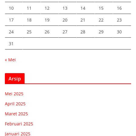
10
11
12
13
14
15
16
17
18
19
20
21
22
23
24
25
26
27
28
29
30
31
« Mei
Arsip
Mei 2025
April 2025
Maret 2025
Februari 2025
Januari 2025