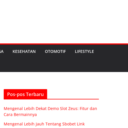
GA
KESEHATAN
OTOMOTIF
LIFESTYLE
Pos-pos Terbaru
Mengenal Lebih Dekat Demo Slot Zeus: Fitur dan
Cara Bermainnya
Mengenal Lebih Jauh Tentang Sbobet Link