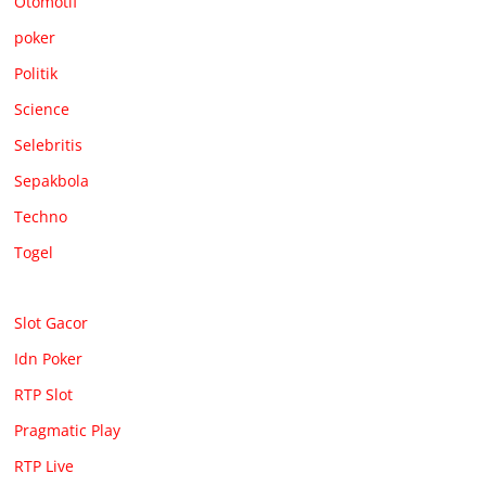
Otomotif
poker
Politik
Science
Selebritis
Sepakbola
Techno
Togel
Slot Gacor
Idn Poker
RTP Slot
Pragmatic Play
RTP Live