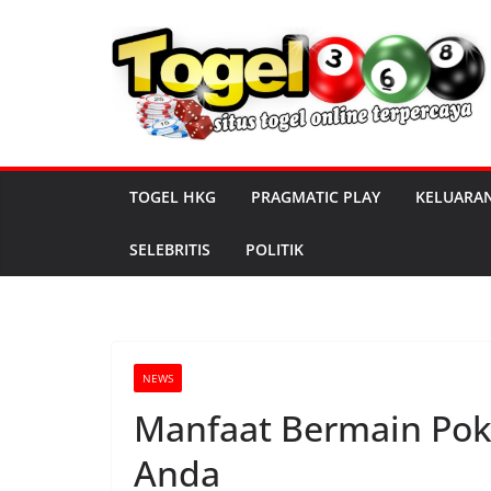
S
k
i
p
t
o
c
TOGEL HKG
PRAGMATIC PLAY
KELUARA
o
SELEBRITIS
POLITIK
n
t
e
n
t
NEWS
Manfaat Bermain Pok
Anda