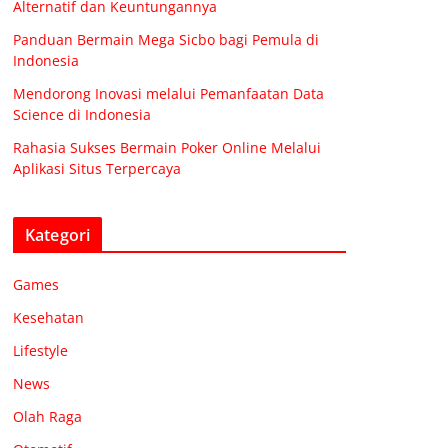
Alternatif dan Keuntungannya
Panduan Bermain Mega Sicbo bagi Pemula di
Indonesia
Mendorong Inovasi melalui Pemanfaatan Data
Science di Indonesia
Rahasia Sukses Bermain Poker Online Melalui
Aplikasi Situs Terpercaya
Kategori
Games
Kesehatan
Lifestyle
News
Olah Raga