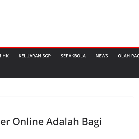
N HK
KELUARAN SGP
SEPAKBOLA
NEWS
OLAH RA
er Online Adalah Bagi