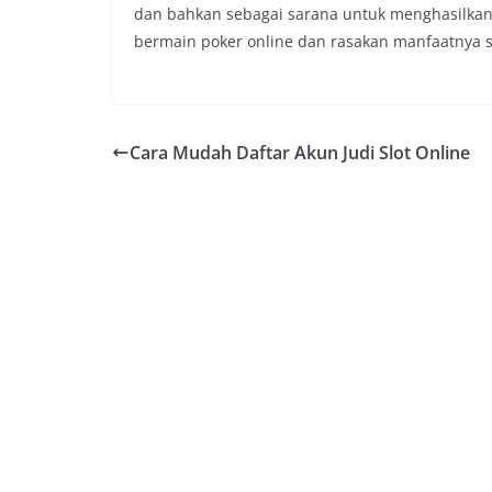
dan bahkan sebagai sarana untuk menghasilkan
bermain poker online dan rasakan manfaatnya s
Cara Mudah Daftar Akun Judi Slot Online