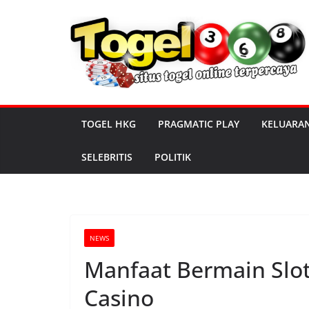
S
k
i
p
t
o
c
TOGEL HKG
PRAGMATIC PLAY
KELUARA
o
SELEBRITIS
POLITIK
n
t
e
n
t
NEWS
Manfaat Bermain Slot
Casino