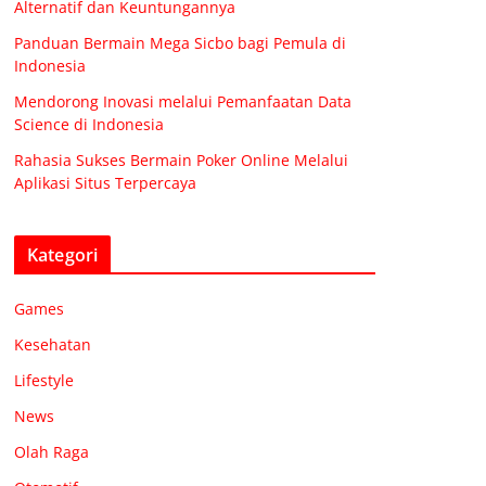
Alternatif dan Keuntungannya
Panduan Bermain Mega Sicbo bagi Pemula di
Indonesia
Mendorong Inovasi melalui Pemanfaatan Data
Science di Indonesia
Rahasia Sukses Bermain Poker Online Melalui
Aplikasi Situs Terpercaya
Kategori
Games
Kesehatan
Lifestyle
News
Olah Raga