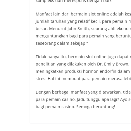
kompleks dan merespons dengan baik.”
Manfaat lain dari bermain slot online adalah
jumlah taruhan yang relatif kecil, para pemai
besar. Menurut John Smith, seorang ahli ekonomi
menguntungkan bagi para pemain yang beruntu
seseorang dalam sekejap.”
Tidak hanya itu, bermain slot online juga dap
penelitian yang dilakukan oleh Dr. Emily Brown, 
meningkatkan produksi hormon endorfin dalam
stres. Hal ini membuat para pemain merasa lebi
Dengan berbagai manfaat yang ditawarkan, tidak
para pemain casino. Jadi, tunggu apa lagi? Ayo
bagi pemain casino. Semoga beruntung!