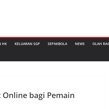
N HK
KELUARAN SGP
SEPAKBOLA
NEWS
OLAH RA
 Online bagi Pemain