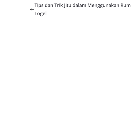
Tips dan Trik Jitu dalam Menggunakan Ru
Togel