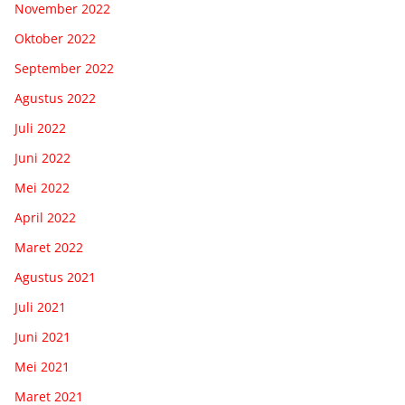
November 2022
Oktober 2022
September 2022
Agustus 2022
Juli 2022
Juni 2022
Mei 2022
April 2022
Maret 2022
Agustus 2021
Juli 2021
Juni 2021
Mei 2021
Maret 2021