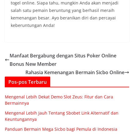
togel online. Siapa tahu, mungkin Anda akan menjadi
salah satu pemain beruntung yang berhasil meraih
kemenangan besar. Ayo beranikan diri dan percayai
keberuntungan Anda!
Manfaat Bergabung dengan Situs Poker Online
Bonus New Member
Rahasia Kemenangan Bermain Sicbo Online
Pos-pos Terbaru
Mengenal Lebih Dekat Demo Slot Zeus: Fitur dan Cara
Bermainnya
Mengenal Lebih Jauh Tentang Sbobet Link Alternatif dan
Keuntungannya
Panduan Bermain Mega Sicbo bagi Pemula di Indonesia