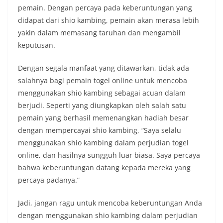
pemain. Dengan percaya pada keberuntungan yang
didapat dari shio kambing, pemain akan merasa lebih
yakin dalam memasang taruhan dan mengambil
keputusan.
Dengan segala manfaat yang ditawarkan, tidak ada
salahnya bagi pemain togel online untuk mencoba
menggunakan shio kambing sebagai acuan dalam
berjudi. Seperti yang diungkapkan oleh salah satu
pemain yang berhasil memenangkan hadiah besar
dengan mempercayai shio kambing, “Saya selalu
menggunakan shio kambing dalam perjudian togel
online, dan hasilnya sungguh luar biasa. Saya percaya
bahwa keberuntungan datang kepada mereka yang
percaya padanya.”
Jadi, jangan ragu untuk mencoba keberuntungan Anda
dengan menggunakan shio kambing dalam perjudian