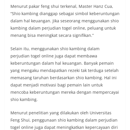
Menurut pakar feng shui terkenal, Master Hanz Cua,
“Shio kambing dianggap sebagai simbol keberuntungan
dalam hal keuangan. Jika seseorang menggunakan shio
kambing dalam perjudian togel online, peluang untuk
menang bisa meningkat secara signifikan.”
Selain itu, menggunakan shio kambing dalam
perjudian togel online juga dapat membawa
keberuntungan dalam hal keuangan. Banyak pemain
yang mengaku mendapatkan rezeki tak terduga setelah
memasang taruhan berdasarkan shio kambing. Hal ini
dapat menjadi motivasi bagi pemain lain untuk
mencoba keberuntungan mereka dengan mempercayai
shio kambing.
Menurut penelitian yang dilakukan oleh Universitas
Feng Shui, penggunaan shio kambing dalam perjudian
togel online juga dapat meningkatkan kepercayaan diri