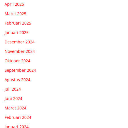
April 2025
Maret 2025
Februari 2025
Januari 2025
Desember 2024
November 2024
Oktober 2024
September 2024
Agustus 2024
Juli 2024
Juni 2024
Maret 2024
Februari 2024
Januari 2024