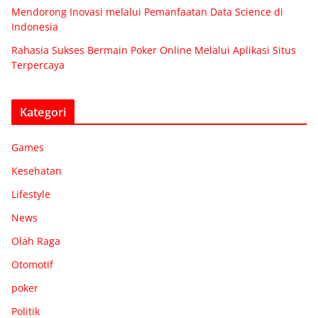
Mendorong Inovasi melalui Pemanfaatan Data Science di
Indonesia
Rahasia Sukses Bermain Poker Online Melalui Aplikasi Situs
Terpercaya
Kategori
Games
Kesehatan
Lifestyle
News
Olah Raga
Otomotif
poker
Politik