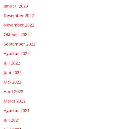
Januari 2023
Desember 2022
November 2022
Oktober 2022
September 2022
Agustus 2022
Juli 2022
Juni 2022
Mei 2022
April 2022
Maret 2022
Agustus 2021
Juli 2021