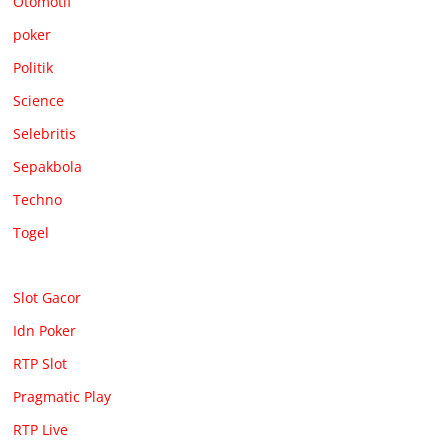
Otomotif
poker
Politik
Science
Selebritis
Sepakbola
Techno
Togel
Slot Gacor
Idn Poker
RTP Slot
Pragmatic Play
RTP Live