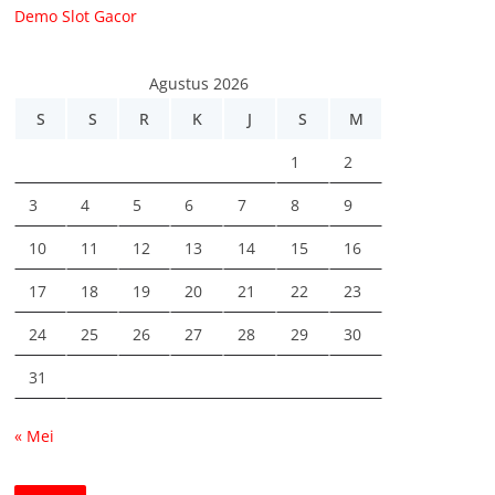
Demo Slot Gacor
Agustus 2026
S
S
R
K
J
S
M
1
2
3
4
5
6
7
8
9
10
11
12
13
14
15
16
17
18
19
20
21
22
23
24
25
26
27
28
29
30
31
« Mei