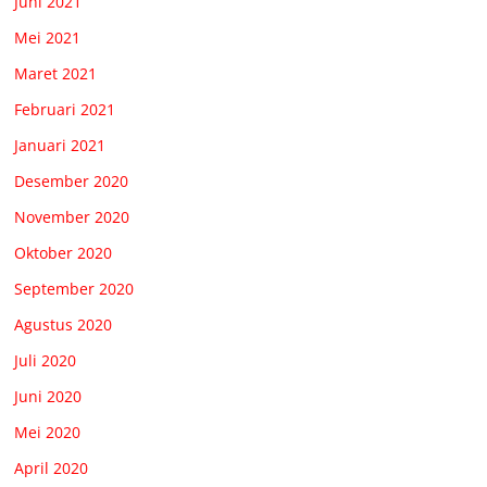
Juni 2021
Mei 2021
Maret 2021
Februari 2021
Januari 2021
Desember 2020
November 2020
Oktober 2020
September 2020
Agustus 2020
Juli 2020
Juni 2020
Mei 2020
April 2020