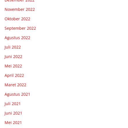
November 2022
Oktober 2022
September 2022
Agustus 2022
Juli 2022
Juni 2022
Mei 2022
April 2022
Maret 2022
Agustus 2021
Juli 2021
Juni 2021
Mei 2021