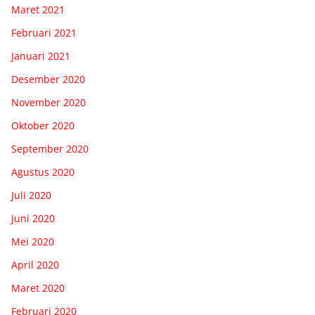
Maret 2021
Februari 2021
Januari 2021
Desember 2020
November 2020
Oktober 2020
September 2020
Agustus 2020
Juli 2020
Juni 2020
Mei 2020
April 2020
Maret 2020
Februari 2020