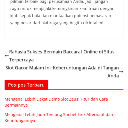
pilihan terbaik bagi perusahaan Anda. Jadi, jangan
ragu untuk menjajaki kemungkinan kemitraan dengan
klub sepak bola dan manfaatkan potensi pemasaran
yang besar dari olahraga yang begitu dicintai ini.
Rahasia Sukses Bermain Baccarat Online di Situs
Terpercaya
Slot Gacor Malam Ini: Keberuntungan Ada di Tangan
Anda
Pos-pos Terbaru
Mengenal Lebih Dekat Demo Slot Zeus: Fitur dan Cara
Bermainnya
Mengenal Lebih Jauh Tentang Sbobet Link Alternatif dan
Keuntungannya