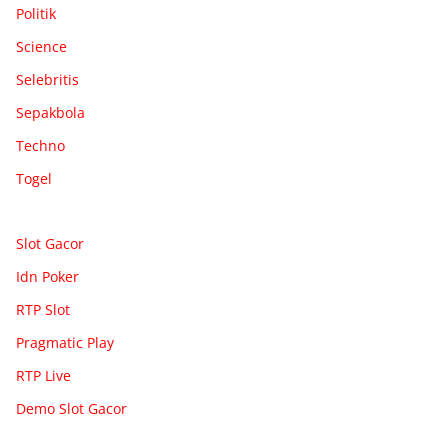
Politik
Science
Selebritis
Sepakbola
Techno
Togel
Slot Gacor
Idn Poker
RTP Slot
Pragmatic Play
RTP Live
Demo Slot Gacor