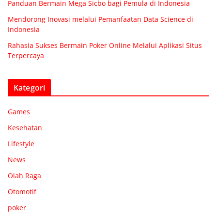
Panduan Bermain Mega Sicbo bagi Pemula di Indonesia
Mendorong Inovasi melalui Pemanfaatan Data Science di
Indonesia
Rahasia Sukses Bermain Poker Online Melalui Aplikasi Situs
Terpercaya
Kategori
Games
Kesehatan
Lifestyle
News
Olah Raga
Otomotif
poker