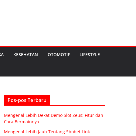
GA
KESEHATAN
OTOMOTIF
LIFESTYLE
Pos-pos Terbaru
Mengenal Lebih Dekat Demo Slot Zeus: Fitur dan
Cara Bermainnya
Mengenal Lebih Jauh Tentang Sbobet Link