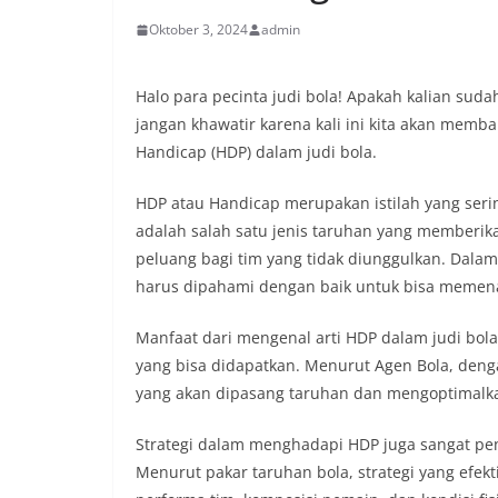
Oktober 3, 2024
admin
Halo para pecinta judi bola! Apakah kalian sud
jangan khawatir karena kali ini kita akan memb
Handicap (HDP) dalam judi bola.
HDP atau Handicap merupakan istilah yang seri
adalah salah satu jenis taruhan yang memberi
peluang bagi tim yang tidak diunggulkan. Dalam 
harus dipahami dengan baik untuk bisa memen
Manfaat dari mengenal arti HDP dalam judi bol
yang bisa didapatkan. Menurut Agen Bola, den
yang akan dipasang taruhan dan mengoptimalk
Strategi dalam menghadapi HDP juga sangat pe
Menurut pakar taruhan bola, strategi yang efe