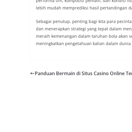
performa tim, komposisi pemain, dan kondisi fis
lebih mudah memprediksi hasil pertandingan da
Sebagai penutup, penting bagi kita para pecin
dan menerapkan strategi yang tepat dalam men
meraih kemenangan dalam taruhan bola akan sem
meningkatkan pengetahuan kalian dalam dunia 
Panduan Bermain di Situs Casino Online Te