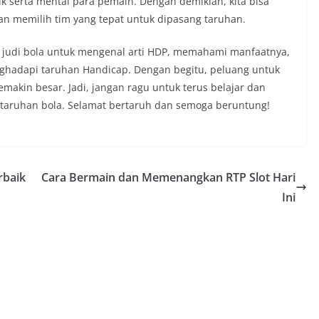
ik serta mental para pemain. Dengan demikian, kita bisa
n memilih tim yang tepat untuk dipasang taruhan.
ta judi bola untuk mengenal arti HDP, memahami manfaatnya,
ghadapi taruhan Handicap. Dengan begitu, peluang untuk
akin besar. Jadi, jangan ragu untuk terus belajar dan
taruhan bola. Selamat bertaruh dan semoga beruntung!
rbaik
Cara Bermain dan Memenangkan RTP Slot Hari
Ini