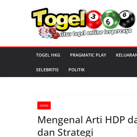
S
k
i
p
t
o
c
TOGEL HKG
PRAGMATIC PLAY
KELUARA
o
SELEBRITIS
POLITIK
n
t
e
n
t
NEWS
Mengenal Arti HDP da
dan Strategi