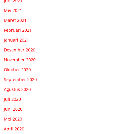
Juni 2021
Mei 2021
Maret 2021
Februari 2021
Januari 2021
Desember 2020
November 2020
Oktober 2020
September 2020
Agustus 2020
Juli 2020
Juni 2020
Mei 2020
April 2020