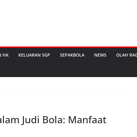
N HK
KELUARAN SGP
SEPAKBOLA
NEWS
OLAH RA
lam Judi Bola: Manfaat