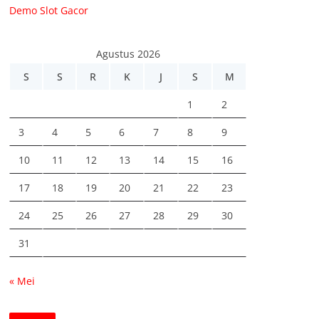
Demo Slot Gacor
Agustus 2026
S
S
R
K
J
S
M
1
2
3
4
5
6
7
8
9
10
11
12
13
14
15
16
17
18
19
20
21
22
23
24
25
26
27
28
29
30
31
« Mei