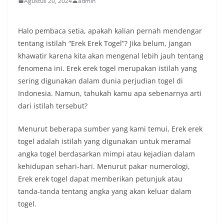
Agustus 20, 2024
admin
Halo pembaca setia, apakah kalian pernah mendengar
tentang istilah “Erek Erek Togel”? Jika belum, jangan
khawatir karena kita akan mengenal lebih jauh tentang
fenomena ini. Erek erek togel merupakan istilah yang
sering digunakan dalam dunia perjudian togel di
Indonesia. Namun, tahukah kamu apa sebenarnya arti
dari istilah tersebut?
Menurut beberapa sumber yang kami temui, Erek erek
togel adalah istilah yang digunakan untuk meramal
angka togel berdasarkan mimpi atau kejadian dalam
kehidupan sehari-hari. Menurut pakar numerologi,
Erek erek togel dapat memberikan petunjuk atau
tanda-tanda tentang angka yang akan keluar dalam
togel.