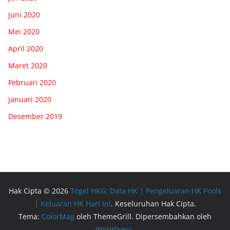
Juni 2020
Mei 2020
April 2020
Maret 2020
Februari 2020
Januari 2020
Desember 2019
Hak Cipta © 2026
Togel HKG: Data HK | Pengeluaran HK Pools
| Keluaran HK Hari Ini
. Keseluruhan Hak Cipta.
Tema:
ColorMag
oleh ThemeGrill. Dipersembahkan oleh
WordPress
.