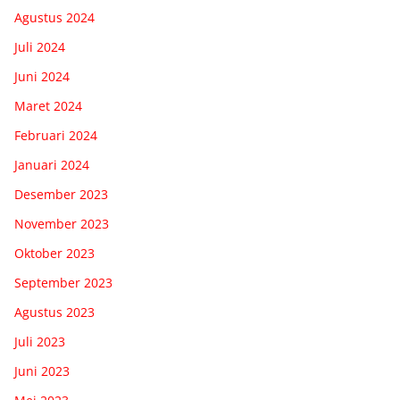
Agustus 2024
Juli 2024
Juni 2024
Maret 2024
Februari 2024
Januari 2024
Desember 2023
November 2023
Oktober 2023
September 2023
Agustus 2023
Juli 2023
Juni 2023