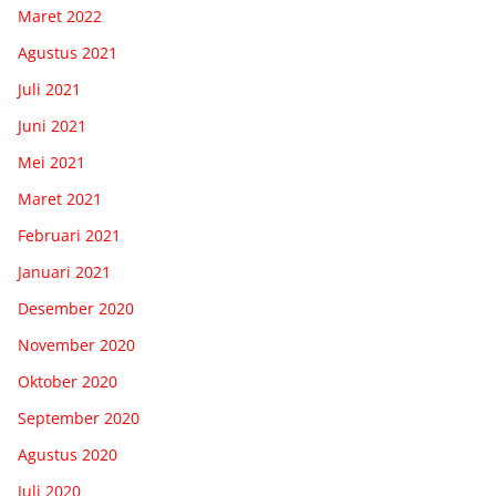
Maret 2022
Agustus 2021
Juli 2021
Juni 2021
Mei 2021
Maret 2021
Februari 2021
Januari 2021
Desember 2020
November 2020
Oktober 2020
September 2020
Agustus 2020
Juli 2020