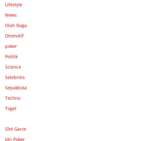
Lifestyle
News
Olah Raga
Otomotif
poker
Politik
Science
Selebritis
Sepakbola
Techno
Togel
Slot Gacor
Idn Poker