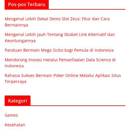
Pos-pos Terbaru
Mengenal Lebih Dekat Demo Slot Zeus: Fitur dan Cara
Bermainnya
Mengenal Lebih Jauh Tentang Sbobet Link Alternatif dan
Keuntungannya
Panduan Bermain Mega Sicbo bagi Pemula di Indonesia
Mendorong Inovasi melalui Pemanfaatan Data Science di
Indonesia
Rahasia Sukses Bermain Poker Online Melalui Aplikasi Situs
Terpercaya
Kategori
Games
Kesehatan