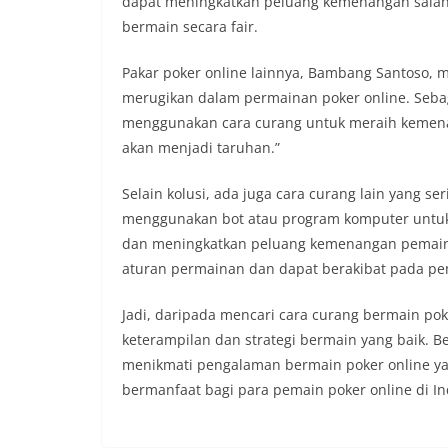
dapat meningkatkan peluang kemenangan salah
bermain secara fair.
Pakar poker online lainnya, Bambang Santoso, 
merugikan dalam permainan poker online. Sebag
menggunakan cara curang untuk meraih kemenan
akan menjadi taruhan.”
Selain kolusi, ada juga cara curang lain yang s
menggunakan bot atau program komputer untuk 
dan meningkatkan peluang kemenangan pemain 
aturan permainan dan dapat berakibat pada pe
Jadi, daripada mencari cara curang bermain po
keterampilan dan strategi bermain yang baik. B
menikmati pengalaman bermain poker online y
bermanfaat bagi para pemain poker online di I