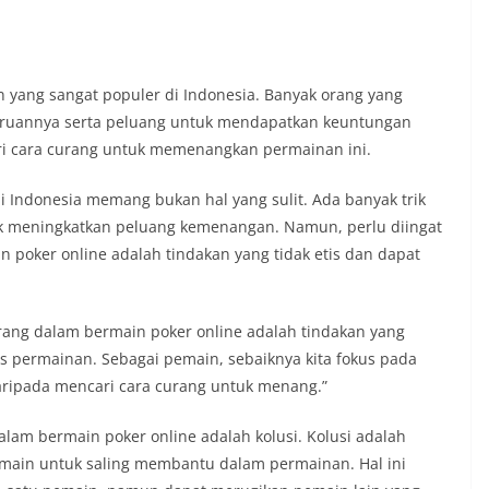
n yang sangat populer di Indonesia. Banyak orang yang
eseruannya serta peluang untuk mendapatkan keuntungan
ari cara curang untuk memenangkan permainan ini.
i Indonesia memang bukan hal yang sulit. Ada banyak trik
uk meningkatkan peluang kemenangan. Namun, perlu diingat
poker online adalah tindakan yang tidak etis dan dapat
rang dalam bermain poker online adalah tindakan yang
tas permainan. Sebagai pemain, sebaiknya kita fokus pada
daripada mencari cara curang untuk menang.”
alam bermain poker online adalah kolusi. Kolusi adalah
emain untuk saling membantu dalam permainan. Hal ini