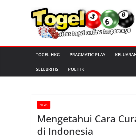
S
k
i
p
t
o
c
TOGEL HKG
PRAGMATIC PLAY
KELUARA
o
SELEBRITIS
POLITIK
n
t
e
n
t
NEWS
Mengetahui Cara Cur
di Indonesia