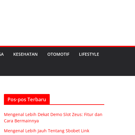
GA
KESEHATAN
OTOMOTIF
LIFESTYLE
Pos-pos Terbaru
Mengenal Lebih Dekat Demo Slot Zeus: Fitur dan
Cara Bermainnya
Mengenal Lebih Jauh Tentang Sbobet Link