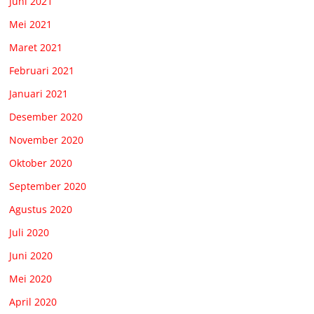
Juni 2021
Mei 2021
Maret 2021
Februari 2021
Januari 2021
Desember 2020
November 2020
Oktober 2020
September 2020
Agustus 2020
Juli 2020
Juni 2020
Mei 2020
April 2020