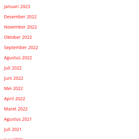
Januari 2023
Desember 2022
November 2022
Oktober 2022
September 2022
Agustus 2022
Juli 2022
Juni 2022
Mei 2022
April 2022
Maret 2022
Agustus 2021
Juli 2021