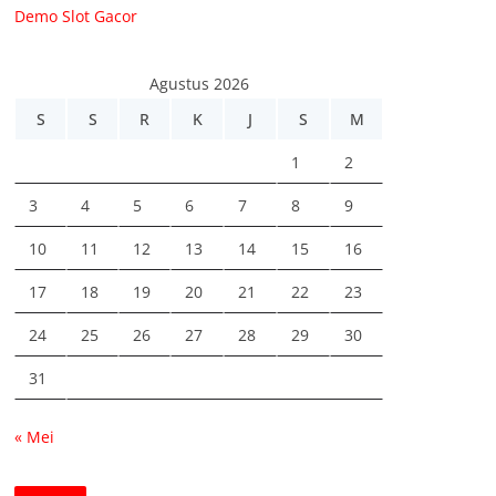
Demo Slot Gacor
Agustus 2026
S
S
R
K
J
S
M
1
2
3
4
5
6
7
8
9
10
11
12
13
14
15
16
17
18
19
20
21
22
23
24
25
26
27
28
29
30
31
« Mei