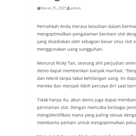
Maret 25, 2025
admin
Pernahkah Anda merasa kesulitan dalam bermain
mengoptimalkan pengalaman bermain slot deng
yang disediakan oleh sebagian besar situs slot
menggunakan uang sungguhan.
Menurut Ricky Tan, seorang ahli perjudian onl
demo dapat memberikan banyak manfaat. “Deng
dan teknik tanpa takut kehilangan uang. Ini 
mereka dan menjadi lebih percaya diri saat be
Tidak hanya itu, akun demo juga dapat memba
permainan slot. Dengan mencoba berbagai jenis
mengidentifikasi mana yang paling sesuai denga
membantu pemain untuk mengoptimalkan pelu