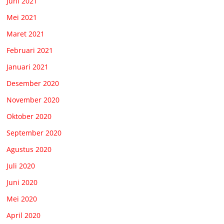
Juni 2021
Mei 2021
Maret 2021
Februari 2021
Januari 2021
Desember 2020
November 2020
Oktober 2020
September 2020
Agustus 2020
Juli 2020
Juni 2020
Mei 2020
April 2020