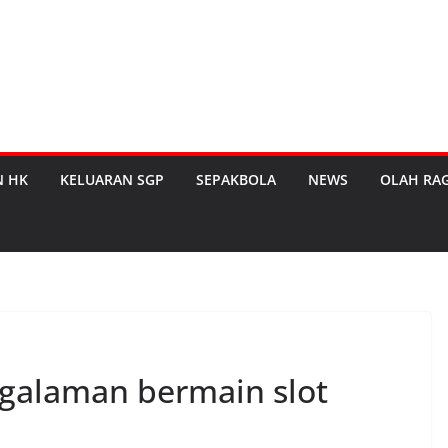
N HK
KELUARAN SGP
SEPAKBOLA
NEWS
OLAH RA
galaman bermain slot