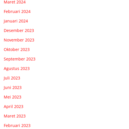
Maret 2024
Februari 2024
Januari 2024
Desember 2023
November 2023
Oktober 2023
September 2023
Agustus 2023
Juli 2023
Juni 2023
Mei 2023
April 2023
Maret 2023
Februari 2023