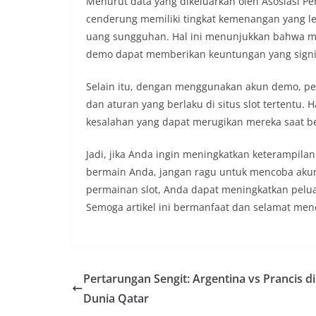
Menurut data yang dikeluarkan oleh Asosiasi 
cenderung memiliki tingkat kemenangan yang l
uang sungguhan. Hal ini menunjukkan bahwa m
demo dapat memberikan keuntungan yang signif
Selain itu, dengan menggunakan akun demo, pem
dan aturan yang berlaku di situs slot tertentu
kesalahan yang dapat merugikan mereka saat 
Jadi, jika Anda ingin meningkatkan keterampil
bermain Anda, jangan ragu untuk mencoba aku
permainan slot, Anda dapat meningkatkan pelu
Semoga artikel ini bermanfaat dan selamat men
Pertarungan Sengit: Argentina vs Prancis di
Dunia Qatar