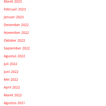
Maret 2023
Februari 2023
Januari 2023
Desember 2022
November 2022
Oktober 2022
September 2022
Agustus 2022
Juli 2022
Juni 2022
Mei 2022
April 2022
Maret 2022
Agustus 2021