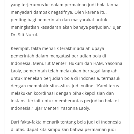
yang terjerumus ke dalam permainan judi bola tanpa
menyadari dampak negatifnya. Oleh karena itu,
penting bagi pemerintah dan masyarakat untuk
meningkatkan kesadaran akan bahaya perjudian,” ujar
Dr. Siti Nurul.
Keempat, fakta menarik terakhir adalah upaya
pemerintah dalam mengatasi perjudian bola di
Indonesia. Menurut Menteri Hukum dan HAM, Yasonna
Laoly, pemerintah telah melakukan berbagai langkah
untuk menekan perjudian bola di Indonesia, termasuk
dengan memblokir situs-situs judi online. “Kami terus
melakukan koordinasi dengan pihak kepolisian dan
instansi terkait untuk memberantas perjudian bola di
Indonesia,” ujar Menteri Yasonna Laoly.
Dari fakta-fakta menarik tentang bola judi di Indonesia
di atas, dapat kita simpulkan bahwa permainan judi