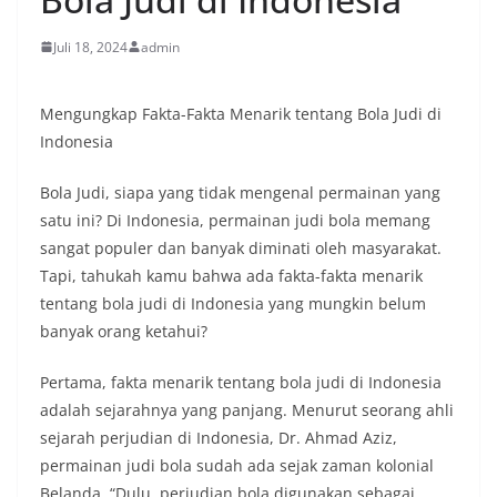
Juli 18, 2024
admin
Mengungkap Fakta-Fakta Menarik tentang Bola Judi di
Indonesia
Bola Judi, siapa yang tidak mengenal permainan yang
satu ini? Di Indonesia, permainan judi bola memang
sangat populer dan banyak diminati oleh masyarakat.
Tapi, tahukah kamu bahwa ada fakta-fakta menarik
tentang bola judi di Indonesia yang mungkin belum
banyak orang ketahui?
Pertama, fakta menarik tentang bola judi di Indonesia
adalah sejarahnya yang panjang. Menurut seorang ahli
sejarah perjudian di Indonesia, Dr. Ahmad Aziz,
permainan judi bola sudah ada sejak zaman kolonial
Belanda. “Dulu, perjudian bola digunakan sebagai