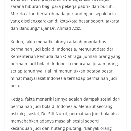
sarana hiburan bagi para pekerja pabrik dan buruh.
Mereka akan bertaruh pada pertandingan sepak bola
yang diselenggarakan di kota-kota besar seperti Jakarta
dan Bandung,” ujar Dr. Ahmad Aziz.
Kedua, fakta menarik lainnya adalah popularitas
permainan judi bola di Indonesia. Menurut data dari
Kementerian Pemuda dan Olahraga, jumlah orang yang
bermain judi bola di Indonesia mencapai jutaan orang
setiap tahunnya. Hal ini menunjukkan betapa besar
minat masyarakat Indonesia terhadap permainan judi
bola.
Ketiga, fakta menarik lainnya adalah dampak sosial dari
permainan judi bola di Indonesia. Menurut seorang
psikolog sosial, Dr. Siti Nurul, permainan judi bola bisa
menyebabkan adanya masalah sosial seperti
kecanduan judi dan hutang piutang. “Banyak orang