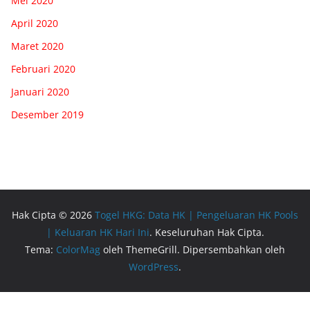
Mei 2020
April 2020
Maret 2020
Februari 2020
Januari 2020
Desember 2019
Hak Cipta © 2026
Togel HKG: Data HK | Pengeluaran HK Pools
| Keluaran HK Hari Ini
. Keseluruhan Hak Cipta.
Tema:
ColorMag
oleh ThemeGrill. Dipersembahkan oleh
WordPress
.