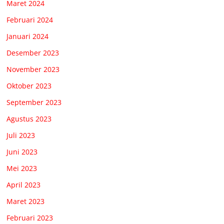
Maret 2024
Februari 2024
Januari 2024
Desember 2023
November 2023
Oktober 2023
September 2023
Agustus 2023
Juli 2023
Juni 2023
Mei 2023
April 2023
Maret 2023
Februari 2023