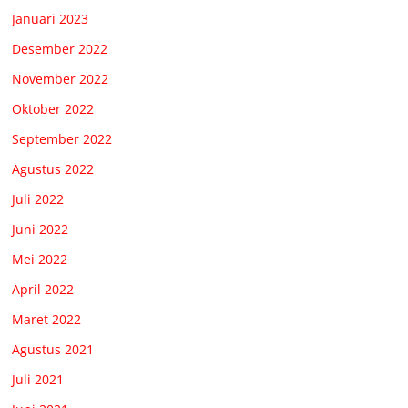
Januari 2023
Desember 2022
November 2022
Oktober 2022
September 2022
Agustus 2022
Juli 2022
Juni 2022
Mei 2022
April 2022
Maret 2022
Agustus 2021
Juli 2021