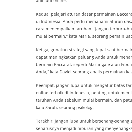
ahli judi online.
Kedua, pelajari aturan dasar permainan Baccar
di Indonesia, Anda perlu memahami aturan dasar
cara menempatkan taruhan. “Jangan terburu-bu
mulai bermain,” kata Maria, seorang pemain Ba
Ketiga, gunakan strategi yang tepat saat bermain
dapat meningkatkan peluang Anda untuk menang
bermain Baccarat, seperti Martingale atau Fibon
Anda,” kata David, seorang analis permainan kas
Keempat, jangan lupa untuk mengatur batas ta
online terbaik di Indonesia, penting untuk memil
taruhan Anda sebelum mulai bermain, dan patuh
kata Sarah, seorang psikolog.
Terakhir, jangan lupa untuk bersenang-senang s
seharusnya menjadi hiburan yang menyenangka