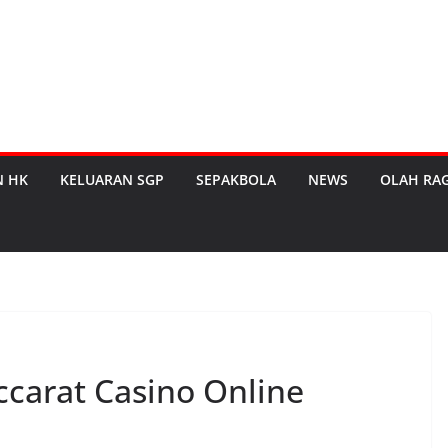
N HK
KELUARAN SGP
SEPAKBOLA
NEWS
OLAH RA
carat Casino Online