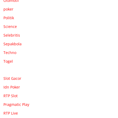
Otomotif
poker
Politik
Science
Selebritis
Sepakbola
Techno
Togel
Slot Gacor
Idn Poker
RTP Slot
Pragmatic Play
RTP Live