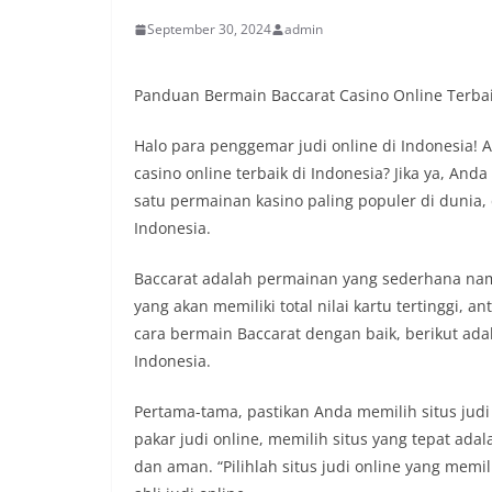
September 30, 2024
admin
Panduan Bermain Baccarat Casino Online Terbai
Halo para penggemar judi online di Indonesia
casino online terbaik di Indonesia? Jika ya, And
satu permainan kasino paling populer di dunia,
Indonesia.
Baccarat adalah permainan yang sederhana na
yang akan memiliki total nilai kartu tertingg
cara bermain Baccarat dengan baik, berikut ada
Indonesia.
Pertama-tama, pastikan Anda memilih situs judi
pakar judi online, memilih situs yang tepat a
dan aman. “Pilihlah situs judi online yang memili