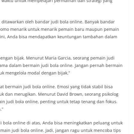
 waktu untuk mempelajari permainan dan strategi yang
ditawarkan oleh bandar judi bola online. Banyak bandar
promo menarik untuk menarik pemain baru maupun pemain
ini, Anda bisa mendapatkan keuntungan tambahan dalam
dengan bijak. Menurut Maria Garcia, seorang pemain judi
tama dalam bermain judi bola online. Jangan pernah bermain
tuk mengelola modal dengan bijak.”
at bermain judi bola online. Emosi yang tidak stabil bisa
 dan merugikan. Menurut David Brown, seorang psikolog
ain judi bola online, penting untuk tetap tenang dan fokus.
.”
bola online di atas, Anda bisa meningkatkan peluang untuk
n judi bola online. Jadi, jangan ragu untuk mencoba tips