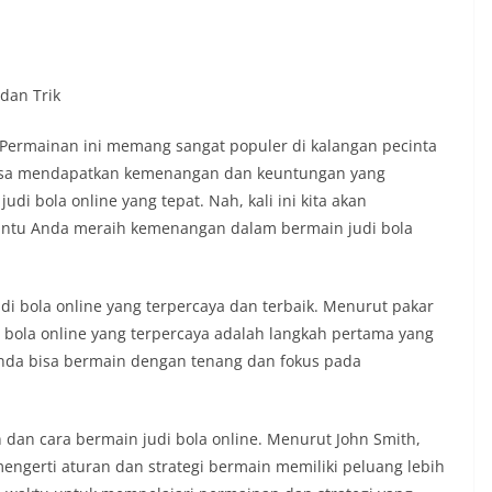
dan Trik
? Permainan ini memang sangat populer di kalangan pecinta
bisa mendapatkan kemenangan dan keuntungan yang
i bola online yang tepat. Nah, kali ini kita akan
ntu Anda meraih kemenangan dalam bermain judi bola
i bola online yang terpercaya dan terbaik. Menurut pakar
i bola online yang terpercaya adalah langkah pertama yang
Anda bisa bermain dengan tenang dan fokus pada
 dan cara bermain judi bola online. Menurut John Smith,
 mengerti aturan dan strategi bermain memiliki peluang lebih