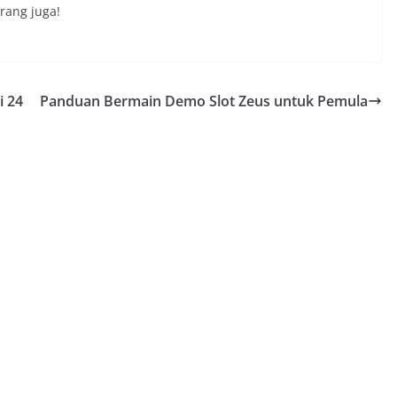
rang juga!
i 24
Panduan Bermain Demo Slot Zeus untuk Pemula