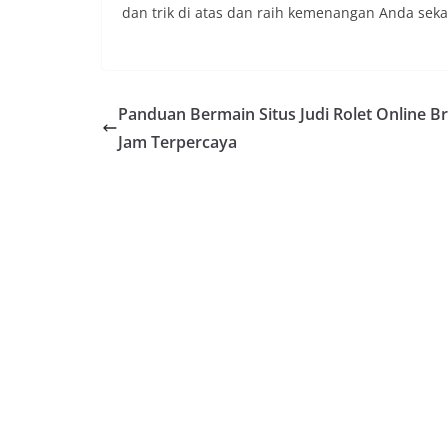
dan trik di atas dan raih kemenangan Anda seka
Panduan Bermain Situs Judi Rolet Online Br
Jam Terpercaya