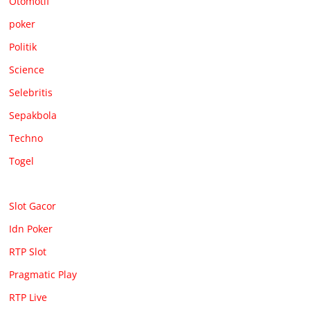
Otomotif
poker
Politik
Science
Selebritis
Sepakbola
Techno
Togel
Slot Gacor
Idn Poker
RTP Slot
Pragmatic Play
RTP Live