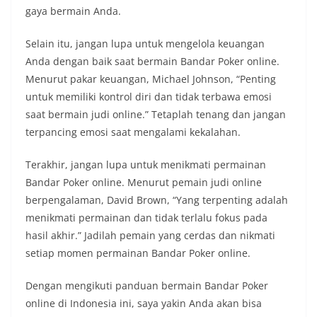
gaya bermain Anda.
Selain itu, jangan lupa untuk mengelola keuangan
Anda dengan baik saat bermain Bandar Poker online.
Menurut pakar keuangan, Michael Johnson, “Penting
untuk memiliki kontrol diri dan tidak terbawa emosi
saat bermain judi online.” Tetaplah tenang dan jangan
terpancing emosi saat mengalami kekalahan.
Terakhir, jangan lupa untuk menikmati permainan
Bandar Poker online. Menurut pemain judi online
berpengalaman, David Brown, “Yang terpenting adalah
menikmati permainan dan tidak terlalu fokus pada
hasil akhir.” Jadilah pemain yang cerdas dan nikmati
setiap momen permainan Bandar Poker online.
Dengan mengikuti panduan bermain Bandar Poker
online di Indonesia ini, saya yakin Anda akan bisa