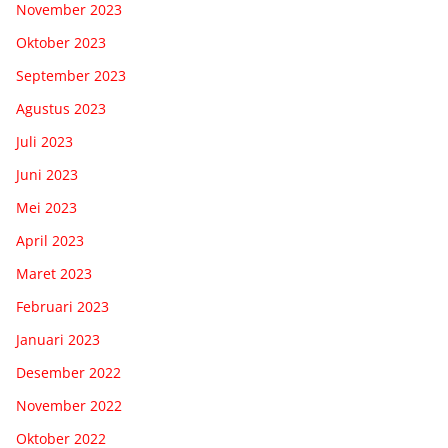
November 2023
Oktober 2023
September 2023
Agustus 2023
Juli 2023
Juni 2023
Mei 2023
April 2023
Maret 2023
Februari 2023
Januari 2023
Desember 2022
November 2022
Oktober 2022