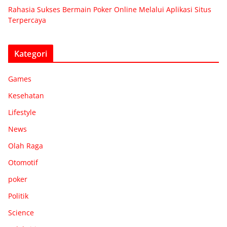
Rahasia Sukses Bermain Poker Online Melalui Aplikasi Situs
Terpercaya
Kategori
Games
Kesehatan
Lifestyle
News
Olah Raga
Otomotif
poker
Politik
Science